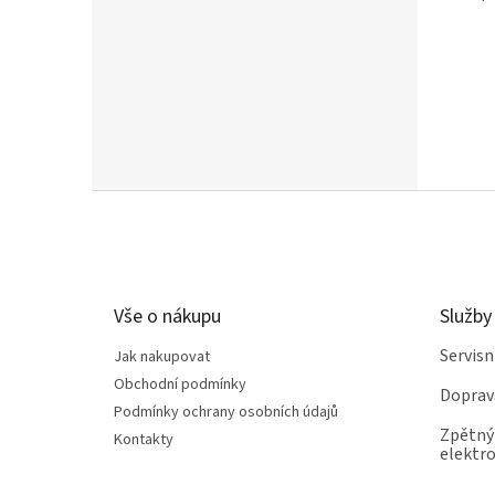
Z
á
p
a
t
Vše o nákupu
Služby
í
Servis
Jak nakupovat
Obchodní podmínky
Doprav
Podmínky ochrany osobních údajů
Zpětný 
Kontakty
elektro