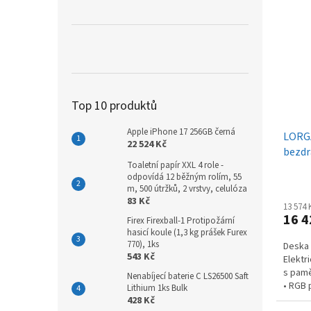
Top 10 produktů
Apple iPhone 17 256GB černá
LORGA
22 524 Kč
bezdr
Toaletní papír XXL 4 role -
osvět
odpovídá 12 běžným rolím, 55
černý
m, 500 útržků, 2 vrstvy, celulóza
83 Kč
13 574
16 4
Firex Firexball-1 Protipožární
hasicí koule (1,3 kg prášek Furex
770), 1ks
Deska 
543 Kč
Elektr
s pamě
Nenabíjecí baterie C LS26500 Saft
• RGB 
Lithium 1ks Bulk
manag
428 Kč