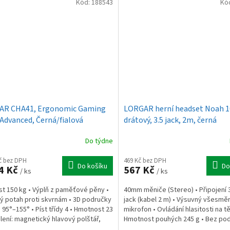
Kód:
188543
Kó
AR CHA41, Ergonomic Gaming
LORGAR herní headset Noah 1
 Advanced, Černá/fialová
drátový, 3.5 jack, 2m, černá
Do týdne
Kč bez DPH
469 Kč bez DPH
Do košíku
Do
4 Kč
567 Kč
/ ks
/ ks
t 150 kg • Výplň z paměťové pěny •
40mm měniče (Stereo) • Připojení
ý potah proti skvrnám • 3D područky
jack (kabel 2 m) • Výsuvný všesmě
n 95°–155° • Píst třídy 4 • Hmotnost 23
mikrofon • Ovládání hlasitosti na tě
alení: magnetický hlavový polštář,
Hmotnost pouhých 245 g • Bez pod
...
Balení: kabel,...