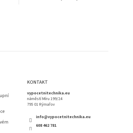
• Bez RGB •...
KONTAKT
vypocetnitechnika.eu
upní
náměstí Míru 199/24
795 01 Rýmařov
ace
info@vypocetnitechnika.eu
ovém
608 462 781