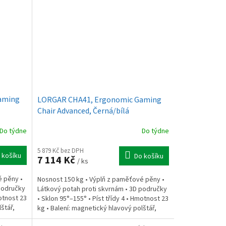
aming
LORGAR CHA41, Ergonomic Gaming
Chair Advanced, Černá/bílá
Do týdne
Do týdne
5 879 Kč bez DPH
 košíku
Do košíku
7 114 Kč
/ ks
é pěny •
Nosnost 150 kg • Výplň z paměťové pěny •
područky
Látkový potah proti skvrnám • 3D područky
motnost 23
• Sklon 95°–155° • Píst třídy 4 • Hmotnost 23
štář,
kg • Balení: magnetický hlavový polštář,
bederní...