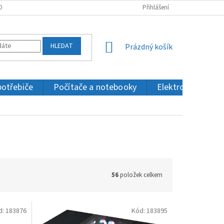
OBNÍCH ÚDAJŮ
KONTAKTY
Přihlášení
HLEDAT
NÁKUPNÍ
Prázdný košík
KOŠÍK
potřebiče
Počítače a notebooky
Elektronika a IT
56
položek celkem
d:
183876
Kód:
183895