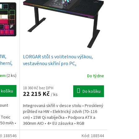
MW,
LORGAR stůl s volitelnou výškou,
herní,
vestavěnou skříní pro PC,
bezdrátovou nabíječkou, RGB a USB
dem
(2 ks)
Do týdne
porty, dřevěná deska
18 360 Kč bez DPH
 košíku
Do košíku
22 215 Kč
/ ks
ount
Integrovaná skříň v desce stolu • Prosklený
průhled na HW • Elektrický zdvih (70–116
 Toxic
cm) • 15W Qi nabíječka • Podpora ATX a
 750 mAh •
360mm AIO • 4× EU zásuvka • RGB
podsvícení • Nosnost...
d:
188546
Kód:
188544