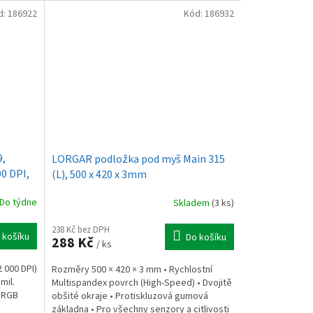
d:
186922
Kód:
186932
9,
LORGAR podložka pod myš Main 315
00 DPI,
(L), 500 x 420 x 3mm
akra,
Do týdne
Skladem
(3 ks)
238 Kč bez DPH
 košíku
Do košíku
288 Kč
/ ks
 000 DPI)
Rozměry 500 × 420 × 3 mm • Rychlostní
mil.
Multispandex povrch (High-Speed) • Dvojitě
• RGB
obšité okraje • Protiskluzová gumová
základna • Pro všechny senzory a citlivosti