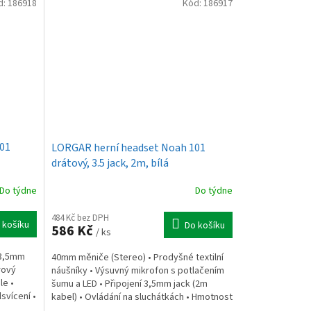
d:
186918
Kód:
186917
01
LORGAR herní headset Noah 101
drátový, 3.5 jack, 2m, bílá
Do týdne
Do týdne
484 Kč bez DPH
 košíku
Do košíku
586 Kč
/ ks
 3,5mm
40mm měniče (Stereo) • Prodyšné textilní
rový
náušníky • Výsuvný mikrofon s potlačením
le •
šumu a LED • Připojení 3,5mm jack (2m
svícení •
kabel) • Ovládání na sluchátkách • Hmotnost
245 g •...