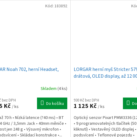
Kód:
183892
Kó
R Noah 702, herní Headset,
LORGAR herní myš Stricter 57
drátová, OLED display, až 12 0
RGB, Pixart PMW 3336, 9tl., m
Skladem
(4 ks)
černá
Kč bez DPH
930 Kč bez DPH
Do košíku
Do
5 Kč
1 125 Kč
/ ks
/ ks
až 70 h • Nízká latence (?40 ms) • BT
Optický senzor Pixart PMW3336 (12
2,4 GHz / 3,5mm Jack • 40mm měniče •
• 9 programovatelných tlačítek (50 
st jen 248 g • Výsuvný mikrofon •
kliknutí) • Vestavěný OLED displej 
dsvícení • Skládací konstrukce •...
podsvícení • Teflonové pojezdy •