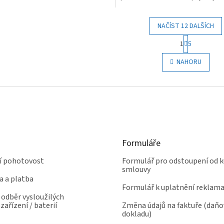
Silikonový kabel •...
NAČÍST 12 DALŠÍCH
S
1
5
t
O
r
v
NAHORU
á
l
n
á
k
d
o
a
v
c
á
í
n
p
í
r
Formuláře
v
k
ní pohotovost
Formulář pro odstoupení od k
y
smlouvy
v
a a platba
ý
Formulář k uplatnění reklam
p
odběr vysloužilých
i
zařízení / baterií
Změna údajů na faktuře (daň
s
dokladu)
u