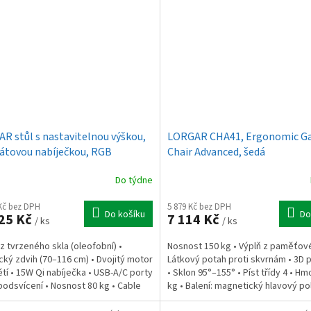
R stůl s nastavitelnou výškou,
LORGAR CHA41, Ergonomic G
átovou nabíječkou, RGB
Chair Advanced, šedá
lením a USB porty, tvrzené sklo,
Do týdne
 Kč bez DPH
5 879 Kč bez DPH
Do košíku
Do
25 Kč
7 114 Kč
/ ks
/ ks
z tvrzeného skla (oleofobní) •
Nosnost 150 kg • Výplň z paměťov
ický zdvih (70–116 cm) • Dvojitý motor
Látkový potah proti skvrnám • 3D 
tí • 15W Qi nabíječka • USB-A/C porty
• Sklon 95°–155° • Píst třídy 4 • H
podsvícení • Nosnost 80 kg • Cable
kg • Balení: magnetický hlavový pol
ement...
bederní...