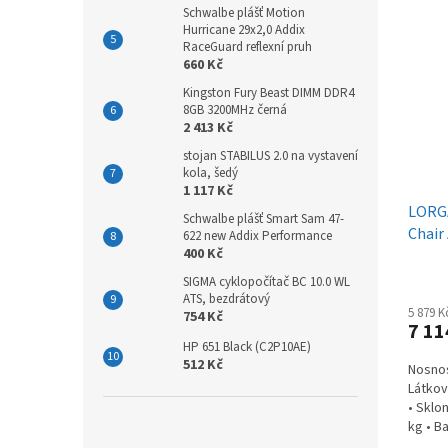
Schwalbe plášť Motion
Hurricane 29x2,0 Addix
RaceGuard reflexní pruh
660 Kč
Kingston Fury Beast DIMM DDR4
8GB 3200MHz černá
2 413 Kč
stojan STABILUS 2.0 na vystavení
kola, šedý
1 117 Kč
LORG
Schwalbe plášť Smart Sam 47-
Chair
622 new Addix Performance
400 Kč
SIGMA cyklopočítač BC 10.0 WL
ATS, bezdrátový
5 879 
754 Kč
7 11
HP 651 Black (C2P10AE)
512 Kč
Nosnos
Látkov
• Sklo
kg • B
bederní