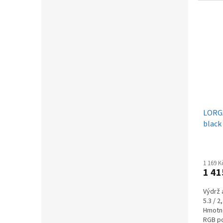
LORGA
black
1 169 
1 41
Výdrž 
5.3 / 
Hmotno
RGB po