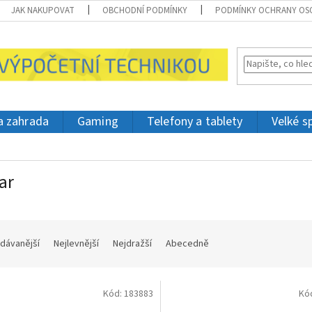
JAK NAKUPOVAT
OBCHODNÍ PODMÍNKY
PODMÍNKY OCHRANY OS
 a zahrada
Gaming
Telefony a tablety
Velké s
ar
dávanější
Nejlevnější
Nejdražší
Abecedně
Kód:
183883
Kó