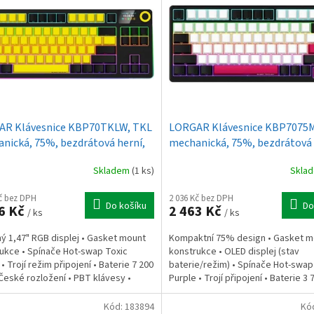
AR Klávesnice KBP70TKLW, TKL
LORGAR Klávesnice KBP7075
nická, 75%, bezdrátová herní,
mechanická, 75%, bezdrátová 
/žlutá, CS
černá/červená, CS
Skladem
(1 ks)
Skla
Kč bez DPH
2 036 Kč bez DPH
Do košíku
Do
6 Kč
2 463 Kč
/ ks
/ ks
ý 1,47" RGB displej • Gasket mount
Kompaktní 75% design • Gasket m
ukce • Spínače Hot-swap Toxic
konstrukce • OLED displej (stav
• Trojí režim připojení • Baterie 7 200
baterie/režim) • Spínače Hot-swap
České rozložení • PBT klávesy •
Purple • Trojí připojení • Baterie 3
 dárkové...
České rozložení • PBT...
Kód:
183894
Kó