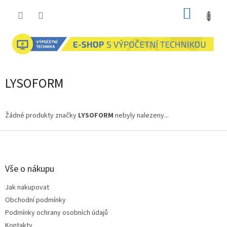
Přejít
NÁKUP
na
obsah
KOŠÍK
LYSOFORM
Žádné produkty značky
LYSOFORM
nebyly nalezeny...
Z
á
p
a
Vše o nákupu
t
Jak nakupovat
í
Obchodní podmínky
Podmínky ochrany osobních údajů
Kontakty