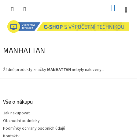
Přejít
NÁKUP
na
obsah
KOŠÍK
MANHATTAN
Žádné produkty značky
MANHATTAN
nebyly nalezeny...
Z
á
p
a
Vše o nákupu
t
Jak nakupovat
í
Obchodní podmínky
Podmínky ochrany osobních údajů
Kontakty