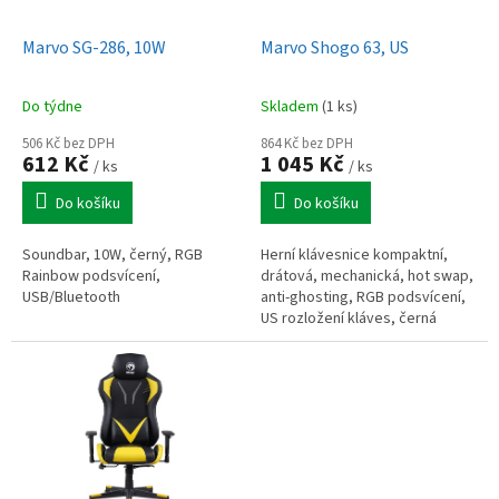
u
o
k
d
t
Marvo SG-286, 10W
Marvo Shogo 63, US
u
ů
k
Do týdne
Skladem
(1 ks)
t
ů
506 Kč bez DPH
864 Kč bez DPH
612 Kč
1 045 Kč
/ ks
/ ks
Do košíku
Do košíku
Soundbar, 10W, černý, RGB
Herní klávesnice kompaktní,
Rainbow podsvícení,
drátová, mechanická, hot swap,
USB/Bluetooth
anti-ghosting, RGB podsvícení,
US rozložení kláves, černá