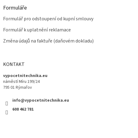
Formuláře
Formulář pro odstoupení od kupní smlouvy
Formulář k uplatnění reklamace
Změna údajů na faktuře (daňovém dokladu)
KONTAKT
vypocetnitechnika.eu
náměstí Míru 199/24
795 01 Rýmařov
info@vypocetnitechnika.eu
608 462 781