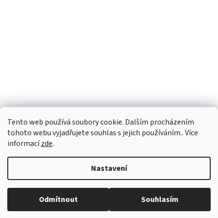
Tento web používá soubory cookie. Dalším procházením
tohoto webu vyjadřujete souhlas s jejich používáním.. Více
informací
zde
.
Vytvořil Shoptet
Nastavení
Copyright 2026
vypocetnitechnika.eu
. Všechna práva vyhrazena.
Odmítnout
Souhlasím
Upravit nastavení cookies