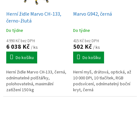
Herní židle Marvo CH-133,
Marvo G942, černá
černo-žlutá
Do týdne
Do týdne
4 990 Kč bez DPH
415 Kč bez DPH
6 038 Kč
502 Kč
/ ks
/ ks
Do košíku
Do košíku
Herní židle Marvo CH-133, černá,
Herní myš, drátová, optická, až
odnímatelné polštářky,
10 000 DPI, 10 tlačítek, RGB
polohovatelná, maximální
podsvícení, odnímatelný boční
zatížení 150 kg
kryt, černá