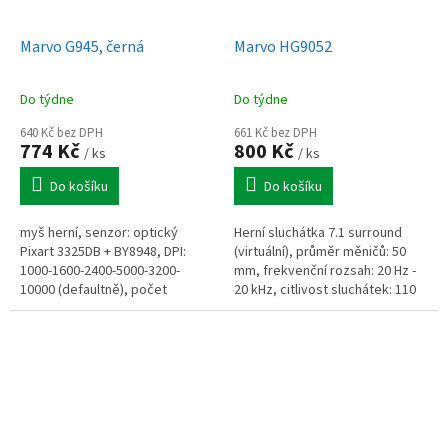
Marvo G945, černá
Marvo HG9052
Do týdne
Do týdne
640 Kč bez DPH
661 Kč bez DPH
774 Kč
800 Kč
/ ks
/ ks
Do košíku
Do košíku
myš herní, senzor: optický
Herní sluchátka 7.1 surround
Pixart 3325DB + BY8948, DPI:
(virtuální), průměr měničů: 50
1000-1600-2400-5000-3200-
mm, frekvenční rozsah: 20 Hz -
10000 (defaultně), počet
20 kHz, citlivost sluchátek: 110
tlačítek: 9 (programovatelných),
dB, všesměrový mikrofon,
životnost tlačítek: 20 mil.
podsvícená, délka kabelu:...
kliknutí,...