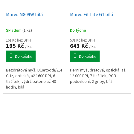
Marvo M809W bílá
Marvo Fit Lite G1 bílá
Skladem
(1 ks)
Do týdne
161 Kč bez DPH
531 Kč bez DPH
195 Kč
643 Kč
/ ks
/ ks
Do košíku
Do košíku
Bezdrátová myš, Bluetooth/2,4
Herní myš, drátová, optická, až
GHz, optická, až 1600 DPI, 6
12 000 DPI, 7 tlačítek, RGB
tlačítek, výdrž baterie až 40
podsvícení, 2 gripy, bílá
hodin, bílá