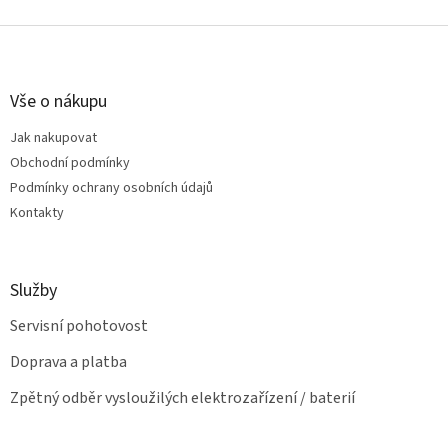
o
d
v
Z
a
á
c
á
n
í
p
í
p
a
Vše o nákupu
r
t
v
Jak nakupovat
í
k
Obchodní podmínky
y
v
Podmínky ochrany osobních údajů
ý
Kontakty
p
i
s
u
Služby
Servisní pohotovost
Doprava a platba
Zpětný odběr vysloužilých elektrozařízení / baterií