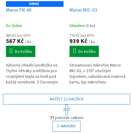
599 Kč
Marvo FN-40
Marvo MIC-03
Do týdne
Skladem
(1 ks)
469 Kč bez DPH
776 Kč bez DPH
567 Kč
939 Kč
/ ks
/ ks
Do košíku
Do košíku
Výborná chladící podložka se
Streamovací mikrofon Marvo
čtyřmi větráky a mřížkou pro
MIC-03, s 270° otočným
rozptýlení tepla se hodí pod
tripodem, zabudovaná zvuková
každý notebook. S červeným
karta, typ mikrofonu:
LED podsvícením bude vypadat
všesměrový, velikost
dobře a nezkazí dojem i pod...
mikrofonu: 9 x 5 mm, citlivost
NAČÍST 12 DALŠÍCH
mikrofonu: -47 dB ± 3dB,...
S
1
7
t
O
r
77
položek celkem
v
á
l
NAHORU
n
á
k