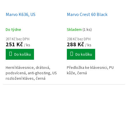
Marvo K636, US
Marvo Crest 60 Black
Do týdne
Skladem
(1 ks)
207 Kč bez DPH
238 Kč bez DPH
251 Kč
288 Kč
/ ks
/ ks
Do košíku
Do košíku
Herní klávesnice, drátová,
Předložka ke klávesnici, PU
podsvícená, anti-ghosting, US
kůže, černá
rozložení kláves, černá