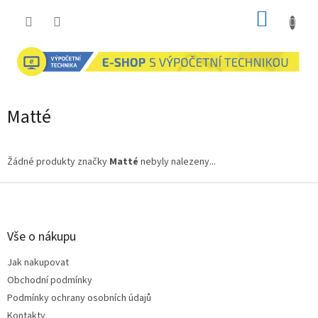
Přejít
NÁKUP
na
obsah
KOŠÍK
Matté
Žádné produkty značky
Matté
nebyly nalezeny...
Z
á
p
a
Vše o nákupu
t
Jak nakupovat
í
Obchodní podmínky
Podmínky ochrany osobních údajů
Kontakty