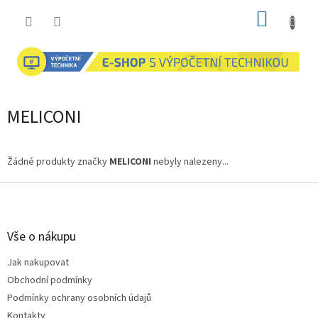
Přejít
NÁKUP
na
obsah
KOŠÍK
MELICONI
Žádné produkty značky
MELICONI
nebyly nalezeny...
Z
á
p
a
Vše o nákupu
t
Jak nakupovat
í
Obchodní podmínky
Podmínky ochrany osobních údajů
Kontakty