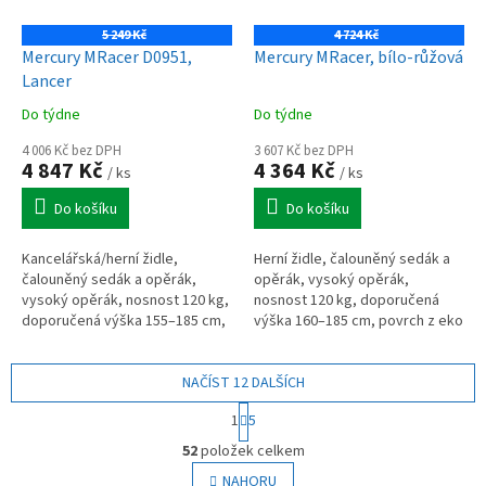
5 249 Kč
4 724 Kč
Mercury MRacer D0951,
Mercury MRacer, bílo-růžová
Lancer
Do týdne
Do týdne
4 006 Kč bez DPH
3 607 Kč bez DPH
4 847 Kč
4 364 Kč
/ ks
/ ks
Do košíku
Do košíku
Kancelářská/herní židle,
Herní židle, čalouněný sedák a
čalouněný sedák a opěrák,
opěrák, vysoký opěrák,
vysoký opěrák, nosnost 120 kg,
nosnost 120 kg, doporučená
doporučená výška 155–185 cm,
výška 160–185 cm, povrch z eko
povrch látka, houpací
kůže, houpací mechanismus
mechanismus TILT, aretace,
TILT, aretace, polohování
polohování...
NAČÍST 12 DALŠÍCH
opěradla, 2D...
S
1
5
t
O
r
52
položek celkem
v
á
l
NAHORU
n