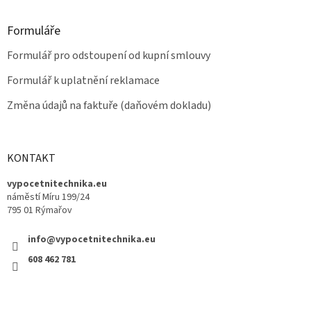
Formuláře
Formulář pro odstoupení od kupní smlouvy
Formulář k uplatnění reklamace
Změna údajů na faktuře (daňovém dokladu)
KONTAKT
vypocetnitechnika.eu
náměstí Míru 199/24
795 01 Rýmařov
info@vypocetnitechnika.eu
608 462 781