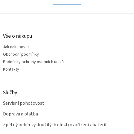
á
k
o
d
v
Z
a
á
c
á
n
í
p
í
p
a
Vše o nákupu
r
t
v
Jak nakupovat
í
k
Obchodní podmínky
y
v
Podmínky ochrany osobních údajů
ý
Kontakty
p
i
s
u
Služby
Servisní pohotovost
Doprava a platba
Zpětný odběr vysloužilých elektrozařízení / baterií