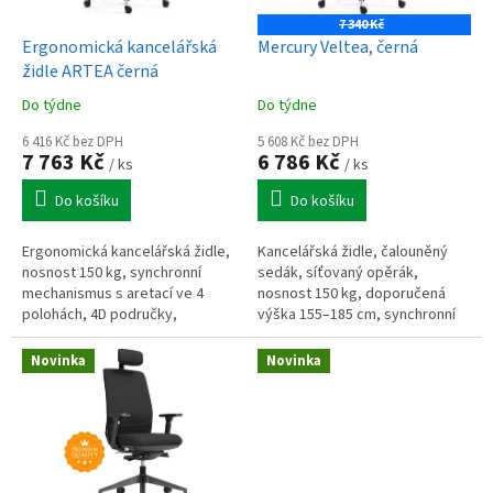
u
o
k
7 340 Kč
d
t
Ergonomická kancelářská
Mercury Veltea, černá
u
ů
židle ARTEA černá
k
Do týdne
Do týdne
t
ů
6 416 Kč bez DPH
5 608 Kč bez DPH
7 763 Kč
6 786 Kč
/ ks
/ ks
Do košíku
Do košíku
Ergonomická kancelářská židle,
Kancelářská židle, čalouněný
nosnost 150 kg, synchronní
sedák, síťovaný opěrák,
mechanismus s aretací ve 4
nosnost 150 kg, doporučená
polohách, 4D područky,
výška 155–185 cm, synchronní
nastavitelný podhlavník a
mechanismus, aretace 4 polohy,
bederní opěrka, síťovaný
posuv sedáku cca 60 mm,
Novinka
Novinka
opěrák, posuv...
nastavitelný...