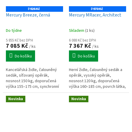
7 926 Kč
7 970 Kč
Mercury Breeze, černá
Mercury MRacer, Architect
Do týdne
Skladem
(1 ks)
5 855 Kč bez DPH
6 088 Kč bez DPH
7 085 Kč
7 367 Kč
/ ks
/ ks
Do košíku
Do košíku
Kancelářská židle, čalouněný
Herní židle, čalouněný sedák a
sedák, síťovaný opěrák,
opěrák, vysoký opěrák,
nosnost 150 kg, doporučená
nosnost 120 kg, doporučená
výška 155–175 cm, synchronní
výška 160–185 cm, povrch látka,
mechanismus, aretace 2 polohy,
houpací mechanismus, aretace
nastavitelný podhlavník, 1D
5 poloh, polohování opěradla,
Novinka
Novinka
područky
4D...