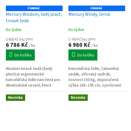
7 340 Kč
7 550 Kč
Mercury Wisdom, šedý plast,
Mercury Windy, černá
tmavě šedá
Do týdne
Do týdne
5 608 Kč bez DPH
5 769 Kč bez DPH
6 786 Kč
6 980 Kč
/ ks
/ ks
Do košíku
Do košíku
Wisdom tmavě šedá (šedý
Kancelářská židle, čalouněný
plast) je ergonomická
sedák, síťovaný opěrák,
kancelářská židle navržená pro
nosnost 150 kg, doporučená
dlouhodobé sezení, která
výška 165–195 cm, synchronní
kombinuje vysokou úroveň
mechanismus, posuv sedáku,
ergonomie s moderním
výškově nastavitelný opěrák,
Novinka
Novinka
designem bez ostrých hran....
podhlavník...