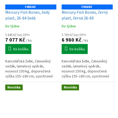
7 655 Kč
7 550 Kč
Mercury Fish Bones, šedý
Mercury Fish Bones, černý
plast, 26-64 šedá
plast, černá 26-60
Do týdne
Do týdne
5 849 Kč bez DPH
5 769 Kč bez DPH
7 077 Kč
6 980 Kč
/ ks
/ ks
Do košíku
Do košíku
Kancelářská židle, čalouněný
Kancelářská židle, čalouněný
sedák, lamelový opěrák,
sedák, lamelový opěrák,
nosnost 150 kg, doporučená
nosnost 150 kg, doporučená
výška 155–180 cm, synchronní
výška 155–180 cm, synchronní
mechanismus, aretace 3 polohy,
mechanismus, aretace 3 polohy,
posuv sedáku, nastavitelný
posuv sedáku, nastavitelný
Novinka
Novinka
podhlavník...
podhlavník...