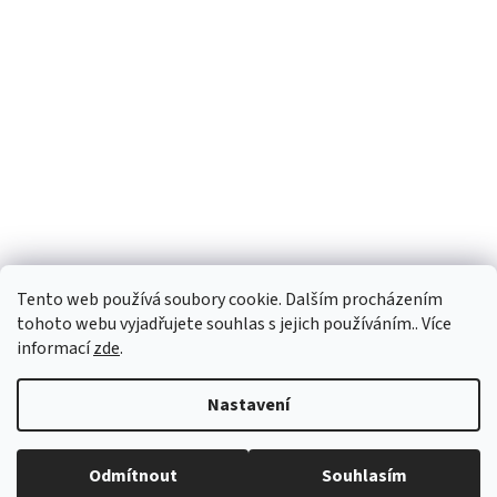
Tento web používá soubory cookie. Dalším procházením
tohoto webu vyjadřujete souhlas s jejich používáním.. Více
informací
zde
.
Vytvořil Shoptet
Nastavení
Copyright 2026
vypocetnitechnika.eu
. Všechna práva vyhrazena.
Odmítnout
Souhlasím
Upravit nastavení cookies