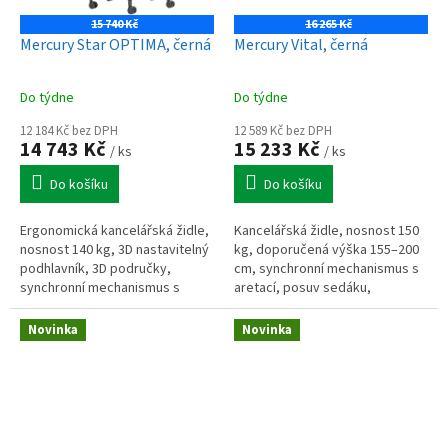
15 740 Kč
16 265 Kč
Mercury Star OPTIMA, černá
Mercury Vital, černá
Do týdne
Do týdne
12 184 Kč bez DPH
12 589 Kč bez DPH
14 743 Kč
15 233 Kč
/ ks
/ ks
Do košíku
Do košíku
Ergonomická kancelářská židle,
Kancelářská židle, nosnost 150
nosnost 140 kg, 3D nastavitelný
kg, doporučená výška 155–200
podhlavník, 3D područky,
cm, synchronní mechanismus s
synchronní mechanismus s
aretací, posuv sedáku,
aretací ve 4 polohách, posuv a
nastavitelný podhlavník,
náklon sedáku, nastavitelná...
bederní opora s přífukem, 3D
Novinka
Novinka
područky