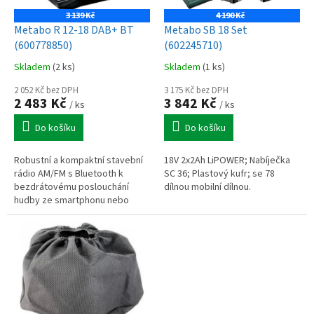
u
o
k
3 139 Kč
4 190 Kč
d
t
Metabo R 12-18 DAB+ BT
Metabo SB 18 Set
u
ů
(600778850)
(602245710)
k
Skladem
(2 ks)
Skladem
(1 ks)
t
ů
2 052 Kč bez DPH
3 175 Kč bez DPH
2 483 Kč
3 842 Kč
/ ks
/ ks
Do košíku
Do košíku
Robustní a kompaktní stavební
18V 2x2Ah LiPOWER; Nabíječka
rádio AM/FM s Bluetooth k
SC 36; Plastový kufr; se 78
bezdrátovému poslouchání
dílnou mobilní dílnou.
hudby ze smartphonu nebo
tabletu.