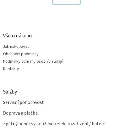
á
k
o
d
v
Z
a
á
c
á
n
í
p
í
p
a
Vše o nákupu
r
t
v
Jak nakupovat
í
k
Obchodní podmínky
y
v
Podmínky ochrany osobních údajů
ý
Kontakty
p
i
s
u
Služby
Servisní pohotovost
Doprava a platba
Zpětný odběr vysloužilých elektrozařízení / baterií