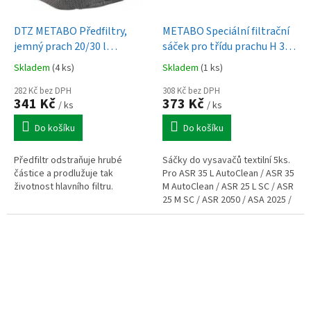
DTZ METABO Předfiltry,
METABO Speciální filtrační
jemný prach 20/30 l
sáček pro třídu prachu H 30 l
(635428000)
(635427000)
Skladem
(4 ks)
Skladem
(1 ks)
282 Kč bez DPH
308 Kč bez DPH
341 Kč
373 Kč
/ ks
/ ks
Do košíku
Do košíku
Předfiltr odstraňuje hrubé
Sáčky do vysavačů textilní 5ks.
částice a prodlužuje tak
Pro ASR 35 L AutoClean / ASR 35
životnost hlavního filtru.
M AutoClean / ASR 25 L SC / ASR
25 M SC / ASR 2050 / ASA 2025 /
ASR 35 L ACP / ASR 35 M ACP /
ASR 36-18 BL 25 M SC.