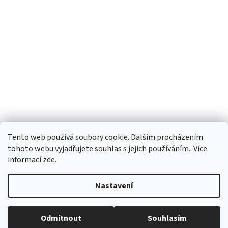
Tento web používá soubory cookie. Dalším procházením
tohoto webu vyjadřujete souhlas s jejich používáním.. Více
informací
zde
.
Vytvořil Shoptet
Nastavení
Copyright 2026
vypocetnitechnika.eu
. Všechna práva vyhrazena.
Odmítnout
Souhlasím
Upravit nastavení cookies