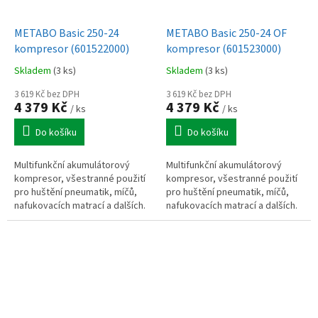
METABO Basic 250-24
METABO Basic 250-24 OF
kompresor (601522000)
kompresor (601523000)
Skladem
(3 ks)
Skladem
(3 ks)
3 619 Kč bez DPH
3 619 Kč bez DPH
4 379 Kč
4 379 Kč
/ ks
/ ks
Do košíku
Do košíku
Multifunkční akumulátorový
Multifunkční akumulátorový
kompresor, všestranné použití
kompresor, všestranné použití
pro huštění pneumatik, míčů,
pro huštění pneumatik, míčů,
nafukovacích matrací a dalších.
nafukovacích matrací a dalších.
Vysokotlaká funkce pro
Vysokotlaká funkce pro
pohodlné huštění pneumatik...
pohodlné huštění pneumatik...