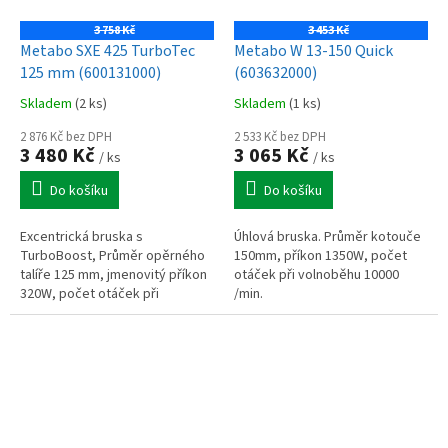
3 758 Kč
3 453 Kč
Metabo SXE 425 TurboTec
Metabo W 13-150 Quick
125 mm (600131000)
(603632000)
Skladem
(2 ks)
Skladem
(1 ks)
2 876 Kč bez DPH
2 533 Kč bez DPH
3 480 Kč
3 065 Kč
/ ks
/ ks
Do košíku
Do košíku
Excentrická bruska s
Úhlová bruska. Průměr kotouče
TurboBoost, Průměr opěrného
150mm, příkon 1350W, počet
talíře 125 mm, jmenovitý příkon
otáček při volnoběhu 10000
320W, počet otáček při
/min.
volnoběhu 4200 - 11000 /min