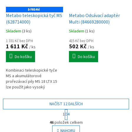
1 781 Kč
Metabo teleskopická tyč MS
Metabo Odsávací adaptér
(628714000)
Multi (84669280000)
Skladem
(3 ks)
Skladem
(1 ks)
1 331 Kč bez DPH
415 Kč bez DPH
1 611 Kč
502 Kč
/ ks
/ ks
Do košíku
Do košíku
Kombinaci teleskopické tyče
MS a akumulátorové
prořezávací pily MS 18 LTX 15
lze použít jako vysoký
prořezávač pro péči o stromy.
NAČÍST 12 DALŠÍCH
S
1
4
t
O
r
46
položek celkem
v
á
l
NAHORU
n