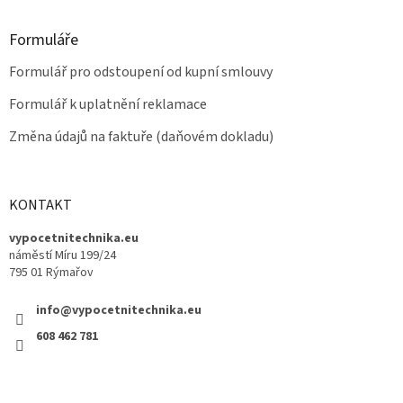
Formuláře
Formulář pro odstoupení od kupní smlouvy
Formulář k uplatnění reklamace
Změna údajů na faktuře (daňovém dokladu)
KONTAKT
vypocetnitechnika.eu
náměstí Míru 199/24
795 01 Rýmařov
info@vypocetnitechnika.eu
608 462 781