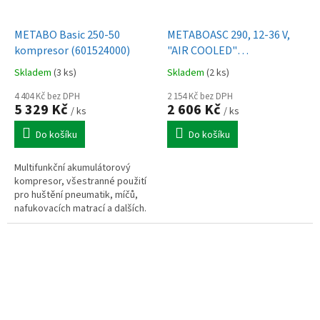
METABO Basic 250-50
METABOASC 290, 12-36 V,
kompresor (601524000)
"AIR COOLED"
Rychlonabíječka
Skladem
(3 ks)
Skladem
(2 ks)
4 404 Kč bez DPH
2 154 Kč bez DPH
5 329 Kč
2 606 Kč
/ ks
/ ks
Do košíku
Do košíku
Multifunkční akumulátorový
kompresor, všestranné použití
pro huštění pneumatik, míčů,
nafukovacích matrací a dalších.
Vysokotlaká funkce pro
pohodlné huštění pneumatik...