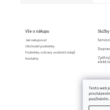
Z
á
p
a
t
Vše o nákupu
Služby
í
Servis
Jak nakupovat
Obchodní podmínky
Doprav
Podmínky ochrany osobních údajů
Zpětný 
Kontakty
elektro
Tento web po
procházením 
používáním..