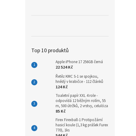
a
n
e
l
Top 10 produktů
Apple iPhone 17 256GB černá
22 524 Kč
Řetěz KMC S-1 se spojkou,
hnědý v krabičce - 112 článků
124 Kč
Toaletní papír XXL 4 role -
odpovídá 12 běžným rolím, 55
m, 500 útržků, 2 vrstvy, celulóza
85 Kč
Firex Firexball-1 Protipožární
hasicí koule (1,3 kg prášek Furex
770), 1ks
544 Kč