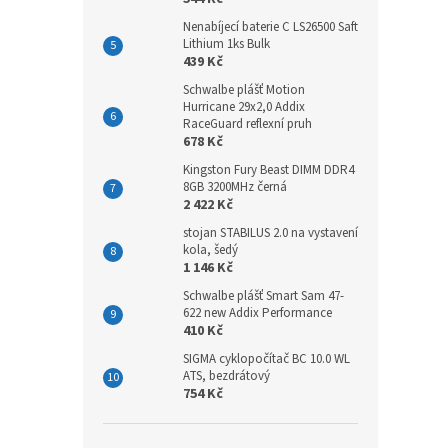
Nenabíjecí baterie C LS26500 Saft
Lithium 1ks Bulk
439 Kč
Schwalbe plášť Motion
Hurricane 29x2,0 Addix
RaceGuard reflexní pruh
678 Kč
Kingston Fury Beast DIMM DDR4
8GB 3200MHz černá
2 422 Kč
stojan STABILUS 2.0 na vystavení
kola, šedý
1 146 Kč
Schwalbe plášť Smart Sam 47-
622 new Addix Performance
410 Kč
SIGMA cyklopočítač BC 10.0 WL
ATS, bezdrátový
754 Kč