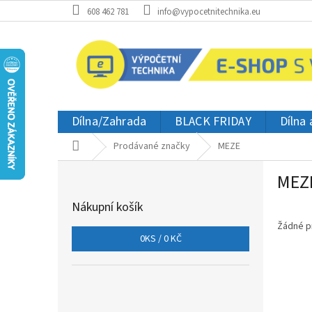
Přejít
608 462 781
info@vypocetnitechnika.eu
na
obsah
Dílna/Zahrada
BLACK FRIDAY
Dílna
Domů
Prodávané značky
MEZE
P
MEZ
o
s
Nákupní košík
t
r
Žádné p
0
KS /
0 KČ
a
n
n
í
p