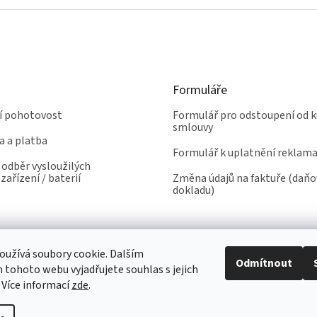
Formuláře
ní pohotovost
Formulář pro odstoupení od k
smlouvy
a a platba
Formulář k uplatnění reklam
odběr vysloužilých
zařízení / baterií
Změna údajů na faktuře (daň
dokladu)
užívá soubory cookie. Dalším
Odmítnout
tohoto webu vyjadřujete souhlas s jejich
 Více informací
zde
.