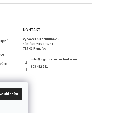
KONTAKT
vypocetnitechnika.eu
upní
náměstí Míru 199/24
795 01 Rýmařov
ace
info@vypocetnitechnika.eu
ovém
608 462 781
Souhlasím