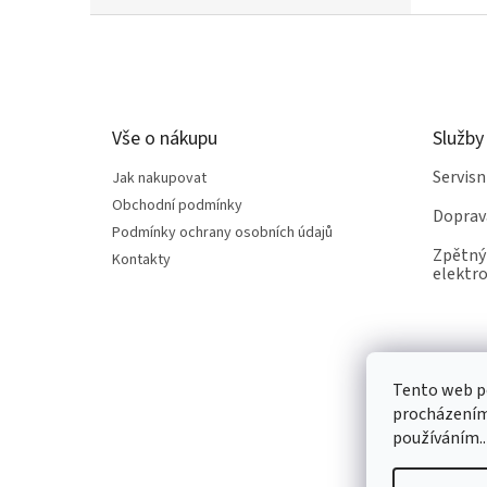
Z
á
p
a
t
Vše o nákupu
Služby
í
Servis
Jak nakupovat
Obchodní podmínky
Doprav
Podmínky ochrany osobních údajů
Zpětný 
Kontakty
elektro
Tento web po
procházením 
používáním..