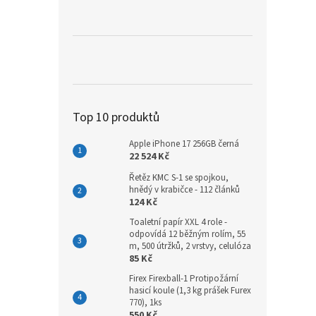
a
n
e
l
Top 10 produktů
Apple iPhone 17 256GB černá
22 524 Kč
Řetěz KMC S-1 se spojkou,
hnědý v krabičce - 112 článků
124 Kč
Toaletní papír XXL 4 role -
odpovídá 12 běžným rolím, 55
m, 500 útržků, 2 vrstvy, celulóza
85 Kč
Firex Firexball-1 Protipožární
hasicí koule (1,3 kg prášek Furex
770), 1ks
550 Kč