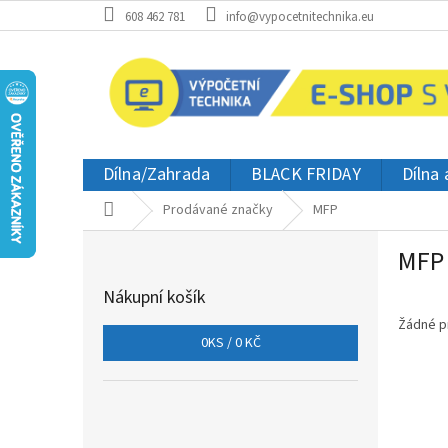
Přejít
608 462 781
info@vypocetnitechnika.eu
na
obsah
Dílna/Zahrada
BLACK FRIDAY
Dílna
Domů
Prodávané značky
MFP
P
MFP
o
s
Nákupní košík
t
r
Žádné p
0
KS /
0 KČ
a
n
n
í
p