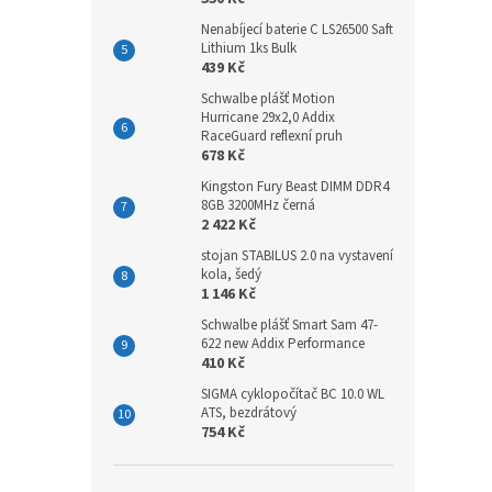
Nenabíjecí baterie C LS26500 Saft
Lithium 1ks Bulk
439 Kč
Schwalbe plášť Motion
Hurricane 29x2,0 Addix
RaceGuard reflexní pruh
678 Kč
Kingston Fury Beast DIMM DDR4
8GB 3200MHz černá
2 422 Kč
stojan STABILUS 2.0 na vystavení
kola, šedý
1 146 Kč
Schwalbe plášť Smart Sam 47-
622 new Addix Performance
410 Kč
SIGMA cyklopočítač BC 10.0 WL
ATS, bezdrátový
754 Kč