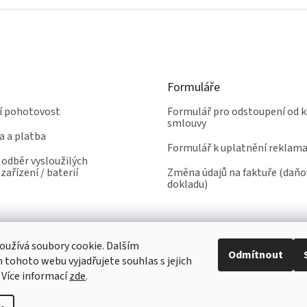
Formuláře
ní pohotovost
Formulář pro odstoupení od k
smlouvy
a a platba
Formulář k uplatnění reklam
odběr vysloužilých
zařízení / baterií
Změna údajů na faktuře (daň
dokladu)
užívá soubory cookie. Dalším
Odmítnout
tohoto webu vyjadřujete souhlas s jejich
 Více informací
zde
.