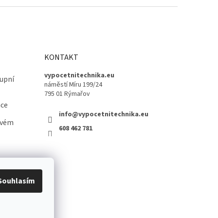
KONTAKT
vypocetnitechnika.eu
upní
náměstí Míru 199/24
795 01 Rýmařov
ace
info@vypocetnitechnika.eu
ovém
608 462 781
Souhlasím