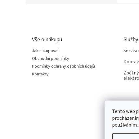
Z
á
p
a
t
Vše o nákupu
Služby
í
Servis
Jak nakupovat
Obchodní podmínky
Doprav
Podmínky ochrany osobních údajů
Zpětný 
Kontakty
elektro
Tento web po
procházením 
používáním..