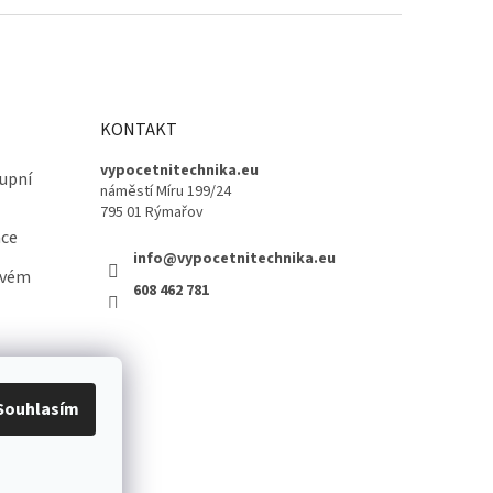
KONTAKT
vypocetnitechnika.eu
upní
náměstí Míru 199/24
795 01 Rýmařov
ace
info@vypocetnitechnika.eu
ovém
608 462 781
Souhlasím