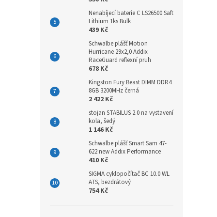
Nenabíjecí baterie C LS26500 Saft
Lithium 1ks Bulk
439 Kč
Schwalbe plášť Motion
Hurricane 29x2,0 Addix
RaceGuard reflexní pruh
678 Kč
Kingston Fury Beast DIMM DDR4
8GB 3200MHz černá
2 422 Kč
stojan STABILUS 2.0 na vystavení
kola, šedý
1 146 Kč
Schwalbe plášť Smart Sam 47-
622 new Addix Performance
410 Kč
SIGMA cyklopočítač BC 10.0 WL
ATS, bezdrátový
754 Kč