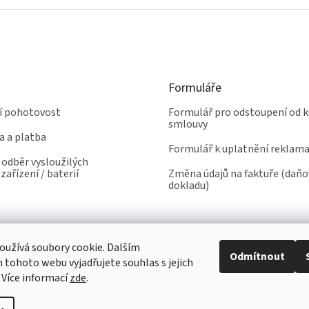
Formuláře
ní pohotovost
Formulář pro odstoupení od k
smlouvy
a a platba
Formulář k uplatnění reklam
odběr vysloužilých
zařízení / baterií
Změna údajů na faktuře (daň
dokladu)
užívá soubory cookie. Dalším
Odmítnout
tohoto webu vyjadřujete souhlas s jejich
 Více informací
zde
.