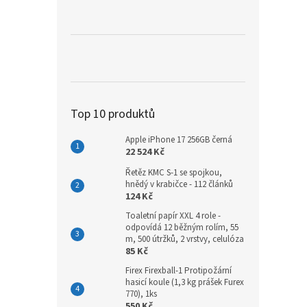
a
n
e
l
Top 10 produktů
Apple iPhone 17 256GB černá
22 524 Kč
Řetěz KMC S-1 se spojkou,
hnědý v krabičce - 112 článků
124 Kč
Toaletní papír XXL 4 role -
odpovídá 12 běžným rolím, 55
m, 500 útržků, 2 vrstvy, celulóza
85 Kč
Firex Firexball-1 Protipožární
hasicí koule (1,3 kg prášek Furex
770), 1ks
550 Kč