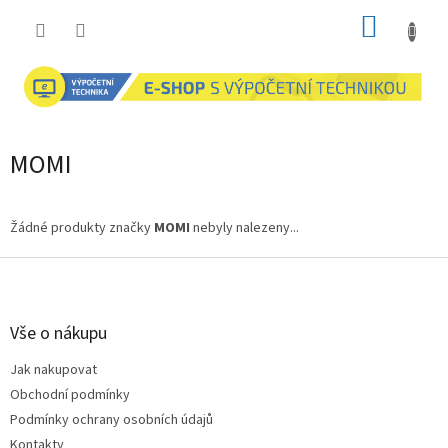
Přejít
NÁKUP
na
obsah
KOŠÍK
MOMI
Žádné produkty značky
MOMI
nebyly nalezeny...
Z
á
p
a
Vše o nákupu
t
Jak nakupovat
í
Obchodní podmínky
Podmínky ochrany osobních údajů
Kontakty