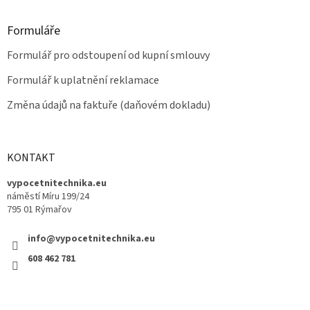
Formuláře
Formulář pro odstoupení od kupní smlouvy
Formulář k uplatnění reklamace
Změna údajů na faktuře (daňovém dokladu)
KONTAKT
vypocetnitechnika.eu
náměstí Míru 199/24
795 01 Rýmařov
info@vypocetnitechnika.eu
608 462 781