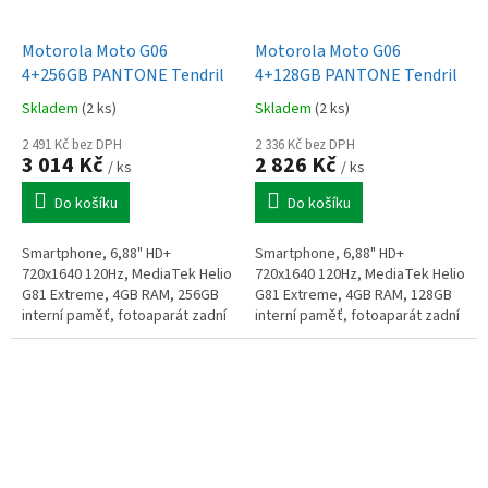
Motorola Moto G06
Motorola Moto G06
4+256GB PANTONE Tendril
4+128GB PANTONE Tendril
Skladem
(2 ks)
Skladem
(2 ks)
2 491 Kč bez DPH
2 336 Kč bez DPH
3 014 Kč
2 826 Kč
/ ks
/ ks
Do košíku
Do košíku
Smartphone, 6,88" HD+
Smartphone, 6,88" HD+
720x1640 120Hz, MediaTek Helio
720x1640 120Hz, MediaTek Helio
G81 Extreme, 4GB RAM, 256GB
G81 Extreme, 4GB RAM, 128GB
interní paměť, fotoaparát zadní
interní paměť, fotoaparát zadní
50MPx, přední 8MPx, GPS,
50MPx, přední 8MPx, GPS,
BT5.0, LTE, baterie 5200mAh,
BT5.0, LTE, baterie 5200mAh,
microSD,...
microSD,...