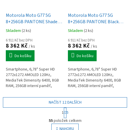
Motorola Moto G77 5G
Motorola Moto G77 5G
8+256GB PANTONE Shaded
8+256GB PANTONE Black
Spruce
Olive
Skladem
(2 ks)
Skladem
(2 ks)
6 911 Kč bez DPH
6 911 Kč bez DPH
8 362 Kč
8 362 Kč
/ ks
/ ks
Do košíku
Do košíku
Smartphone, 6,78" Super HD
Smartphone, 6,78" Super HD
2772x1272 AMOLED 120Hz,
2772x1272 AMOLED 120Hz,
MediaTek Dimensity 6400, 8GB
MediaTek Dimensity 6400, 8GB
RAM, 256GB interní paměť,
RAM, 256GB interní paměť,
fotoaparát zadní 108+8MPx,
fotoaparát zadní 108+8MPx,
přední 32MPx, GPS, BT5.4, 5G,
přední 32MPx, GPS, BT5.4, 5G,
NFC, baterie...
NAČÍST 12 DALŠÍCH
NFC, baterie...
S
1
5
t
O
r
55
položek celkem
v
á
l
NAHORU
n