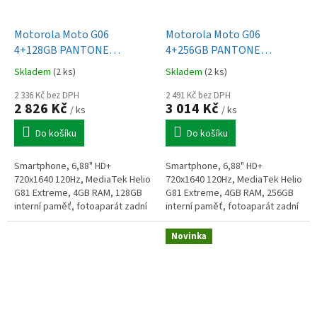
Motorola Moto G06
Motorola Moto G06
4+128GB PANTONE
4+256GB PANTONE
Tapestry
Arabesque
Skladem
(2 ks)
Skladem
(2 ks)
2 336 Kč bez DPH
2 491 Kč bez DPH
2 826 Kč
3 014 Kč
/ ks
/ ks
Do košíku
Do košíku
Smartphone, 6,88" HD+
Smartphone, 6,88" HD+
720x1640 120Hz, MediaTek Helio
720x1640 120Hz, MediaTek Helio
G81 Extreme, 4GB RAM, 128GB
G81 Extreme, 4GB RAM, 256GB
interní paměť, fotoaparát zadní
interní paměť, fotoaparát zadní
50MPx, přední 8MPx, GPS,
50MPx, přední 8MPx, GPS,
BT5.0, LTE, baterie 5200mAh,
BT5.0, LTE, baterie 5200mAh,
Novinka
microSD,...
microSD,...