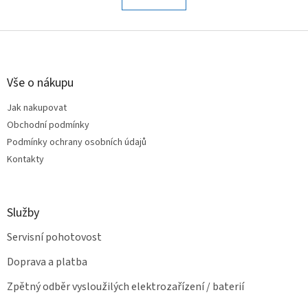
á
k
o
d
v
Z
a
á
c
á
n
í
p
í
p
a
Vše o nákupu
r
t
v
Jak nakupovat
í
k
Obchodní podmínky
y
v
Podmínky ochrany osobních údajů
ý
Kontakty
p
i
s
u
Služby
Servisní pohotovost
Doprava a platba
Zpětný odběr vysloužilých elektrozařízení / baterií