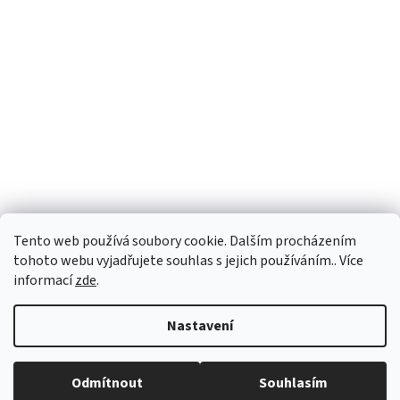
Tento web používá soubory cookie. Dalším procházením
tohoto webu vyjadřujete souhlas s jejich používáním.. Více
informací
zde
.
Vytvořil Shoptet
Nastavení
Copyright 2026
vypocetnitechnika.eu
. Všechna práva vyhrazena.
Odmítnout
Souhlasím
Upravit nastavení cookies