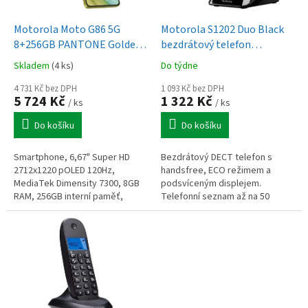
u
o
k
d
t
Motorola Moto G86 5G
Motorola S1202 Duo Black
u
ů
8+256GB PANTONE Golden
bezdrátový telefon
k
Cypress
HandsFree - Backlight
Skladem
(4 ks)
Do týdne
t
Screen
ů
4 731 Kč bez DPH
1 093 Kč bez DPH
5 724 Kč
1 322 Kč
/ ks
/ ks
Do košíku
Do košíku
Smartphone, 6,67" Super HD
Bezdrátový DECT telefon s
2712x1220 pOLED 120Hz,
handsfree, ECO režimem a
MediaTek Dimensity 7300, 8GB
podsvíceným displejem.
RAM, 256GB interní paměť,
Telefonní seznam až na 50
fotoaparát zadní 50+8MPx,
kontaktů, seznam hovorů a
přední 32MPx, GPS, BT5.4, 5G,
připojení až 5 sluchátek.
NFC, baterie...