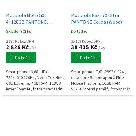
Motorola Moto G06
Motorola Razr 70 Ultra
4+128GB PANTONE
PANTONE Cocoa (Wood)
Arabesque
Skladem
(2 ks)
Do týdne
2 336 Kč bez DPH
25 128 Kč bez DPH
2 826 Kč
30 405 Kč
/ ks
/ ks
Do košíku
Do košíku
Smartphone, 6,88" HD+
Smartphone, 7,0" (2992x1224),
720x1640 120Hz, MediaTek Helio
octa-core Snapdragon 8 Elite
G81 Extreme, 4GB RAM, 128GB
Mobile Platform, 16GB RAM,
interní paměť, fotoaparát zadní
512GB interní paměť, fotoaparát
50MPx, přední 8MPx, GPS,
zadní 50+50MPx, přední 50MPx,
BT5.0, LTE, baterie 5200mAh,
GPS, BT5.4, NFC, 5G, baterie...
microSD,...