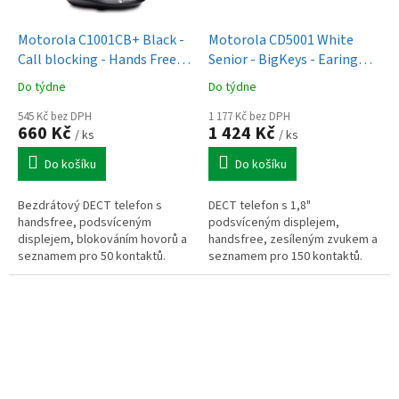
Motorola C1001CB+ Black -
Motorola CD5001 White
Call blocking - Hands Free -
Senior - BigKeys - Earing
Backlight Screen
compatible
Do týdne
Do týdne
545 Kč bez DPH
1 177 Kč bez DPH
660 Kč
1 424 Kč
/ ks
/ ks
Do košíku
Do košíku
Bezdrátový DECT telefon s
DECT telefon s 1,8"
handsfree, podsvíceným
podsvíceným displejem,
displejem, blokováním hovorů a
handsfree, zesíleným zvukem a
seznamem pro 50 kontaktů.
seznamem pro 150 kontaktů.
Dosah až 300 m a možnost
Podpora interkomu,
rozšíření až na 4 sluchátka.
konferenčních hovorů a dosah
až 300 m.