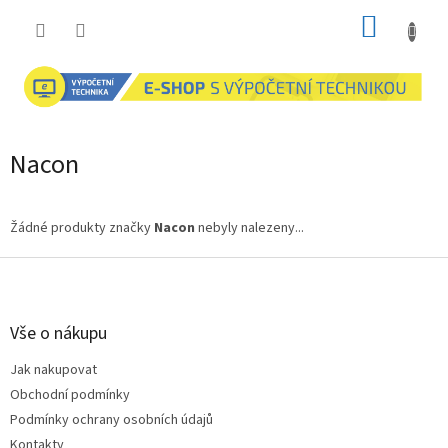
Přejít
NÁKUP
na
obsah
KOŠÍK
Nacon
Žádné produkty značky
Nacon
nebyly nalezeny...
Z
á
p
a
Vše o nákupu
t
Jak nakupovat
í
Obchodní podmínky
Podmínky ochrany osobních údajů
Kontakty