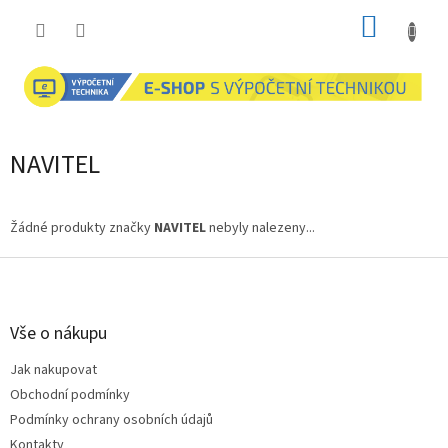
Přejít
NÁKUP
na
obsah
KOŠÍK
NAVITEL
Žádné produkty značky
NAVITEL
nebyly nalezeny...
Z
á
p
a
Vše o nákupu
t
Jak nakupovat
í
Obchodní podmínky
Podmínky ochrany osobních údajů
Kontakty