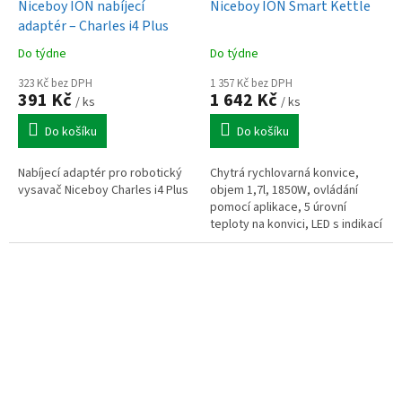
Niceboy ION nabíjecí
Niceboy ION Smart Kettle
adaptér – Charles i4 Plus
Do týdne
Do týdne
323 Kč bez DPH
1 357 Kč bez DPH
391 Kč
1 642 Kč
/ ks
/ ks
Do košíku
Do košíku
Nabíjecí adaptér pro robotický
Chytrá rychlovarná konvice,
vysavač Niceboy Charles i4 Plus
objem 1,7l, 1850W, ovládání
pomocí aplikace, 5 úrovní
teploty na konvici, LED s indikací
teploty, automatické udržení
teploty po dovaření