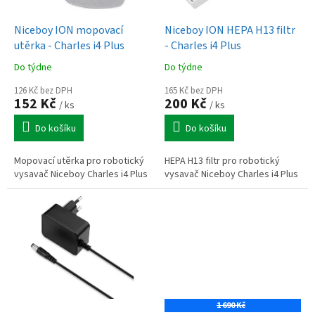
u
o
k
d
t
Niceboy ION mopovací
Niceboy ION HEPA H13 filtr
u
ů
utěrka - Charles i4 Plus
- Charles i4 Plus
k
Do týdne
Do týdne
t
ů
126 Kč bez DPH
165 Kč bez DPH
152 Kč
200 Kč
/ ks
/ ks
Do košíku
Do košíku
Mopovací utěrka pro robotický
HEPA H13 filtr pro robotický
vysavač Niceboy Charles i4 Plus
vysavač Niceboy Charles i4 Plus
1 690 Kč