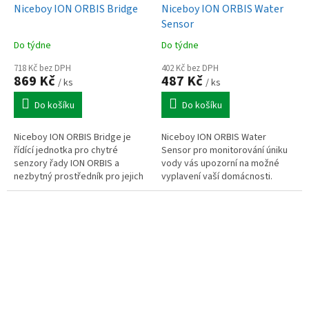
Niceboy ION ORBIS Bridge
Niceboy ION ORBIS Water
Sensor
Do týdne
Do týdne
718 Kč bez DPH
402 Kč bez DPH
869 Kč
487 Kč
/ ks
/ ks
Do košíku
Do košíku
Niceboy ION ORBIS Bridge je
Niceboy ION ORBIS Water
řídící jednotka pro chytré
Sensor pro monitorování úniku
senzory řady ION ORBIS a
vody vás upozorní na možné
nezbytný prostředník pro jejich
vyplavení vaší domácnosti.
propojení a ovládání v mobilní
Vyžaduje centrální jednotku
aplikaci Niceboy ION. Připojení...
Niceboy ION ORBIS Bridge a
aplikaci...