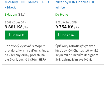
Niceboy ION Charles i3 Plus
Niceboy ION Charles i10
- black
white
Skladem
(1 ks)
Do týdne
3 207 Kč bez DPH
8 061 Kč bez DPH
3 881 Kč
9 754 Kč
/ ks
/ ks
Do košíku
Do košíku
Robotický vysavač s mopem -
Špičkový robotický vysavač
pro alergiky a na zvířecí chlupy,
Niceboy ION Charles i10 vyniká
na všechny druhy podlah, na
svým multifunkčním designem
vysávání, suché čištění, HEPA
3v1, zahrnujícím vysávání,
H13 filtr, indikátor nabíjení,
pokročilé mopování a UV-C
ovládání mobilní aplikací,...
sterilizaci pro komplexní úklid...