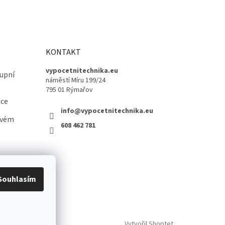
KONTAKT
vypocetnitechnika.eu
upní
náměstí Míru 199/24
795 01 Rýmařov
ace
info@vypocetnitechnika.eu
ovém
608 462 781
Souhlasím
Vytvořil Shoptet