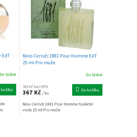
e EdT
Nino Cerruti 1881 Pour Homme EdT
25 ml Pro muže
Do týdne
Do týdne
303 Kč bez DPH
 košíku
Do košíku
367 Kč
/ ks
 de
Nino Cerruti 1881 Pour Homme toaletní
ny
voda 25 ml Pro muže