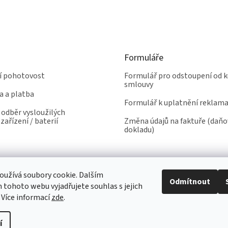
Formuláře
ní pohotovost
Formulář pro odstoupení od k
smlouvy
a a platba
Formulář k uplatnění reklam
odběr vysloužilých
zařízení / baterií
Změna údajů na faktuře (daň
dokladu)
užívá soubory cookie. Dalším
Odmítnout
tohoto webu vyjadřujete souhlas s jejich
 Více informací
zde
.
í
yhrazena.
Upravit nastavení cookies