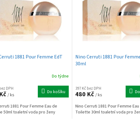
Cerruti 1881 Pour Femme EdT
Nino Cerruti 1881 Pour Femm
30ml
Do týdne
 bez DPH
397 Kč bez DPH
Do košíku
Do
 Kč
480 Kč
/ ks
/ ks
erruti 1881 Pour Femme Eau de
Nino Cerruti 1881 Pour Femme Eau
te 50ml toaletní voda pro ženy
Toilette 30ml toaletní voda pro že
O
v
l