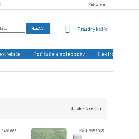
OBNÍCH ÚDAJŮ
KONTAKTY
Přihlášení
HLEDAT
NÁKUPNÍ
Prázdný košík
KOŠÍK
potřebiče
Počítače a notebooky
Elektronika a IT
3
položek celkem
:
9491665
Kód:
9953065