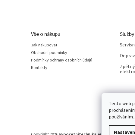
Z
á
p
a
t
Vše o nákupu
Služby
í
Servis
Jak nakupovat
Obchodní podmínky
Doprav
Podmínky ochrany osobních údajů
Zpětný 
Kontakty
elektro
Tento web po
procházením 
používáním..
Nastaven
Copyright 2026
vypocetnitechnika.eu
. Všechna práva v