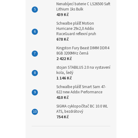
Nenabíjecí baterie C LS26500 Saft
Lithium 1ks Bulk
439 Kč
Schwalbe plášť Motion
Hurricane 29x2,0 Addix
RaceGuard reflexní pruh
678 Kč
Kingston Fury Beast DIMM DDR4
8GB 3200MHz černá
2 422 Kč
stojan STABILUS 2.0 na vystavení
kola, šedý
1 146 Kč
Schwalbe plášť Smart Sam 47-
622 new Addix Performance
410 Kč
SIGMA cyklopočítač BC 10.0 WL
ATS, bezdrátový
754 Kč