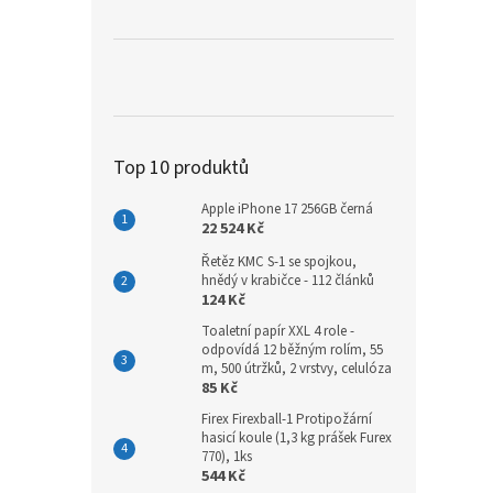
Top 10 produktů
Apple iPhone 17 256GB černá
22 524 Kč
Řetěz KMC S-1 se spojkou,
hnědý v krabičce - 112 článků
124 Kč
Toaletní papír XXL 4 role -
odpovídá 12 běžným rolím, 55
m, 500 útržků, 2 vrstvy, celulóza
85 Kč
Firex Firexball-1 Protipožární
hasicí koule (1,3 kg prášek Furex
770), 1ks
544 Kč