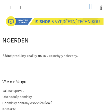
Přejít
NÁKUP
na
obsah
KOŠÍK
NOERDEN
Žádné produkty značky
NOERDEN
nebyly nalezeny...
Z
á
p
a
Vše o nákupu
t
Jak nakupovat
í
Obchodní podmínky
Podmínky ochrany osobních údajů
Kontakty