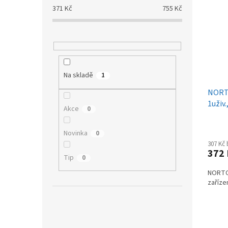
p
p
a
371
Kč
755
Kč
i
r
n
s
o
e
p
d
l
r
u
o
k
d
t
Na skladě
1
u
ů
NORT
k
1uživ.
t
Akce
0
ZDAR
ů
Novinka
0
307 Kč
372
Tip
0
NORTO
zaříze