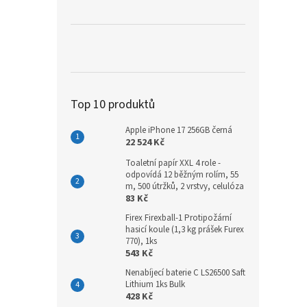
Top 10 produktů
Apple iPhone 17 256GB černá
22 524 Kč
Toaletní papír XXL 4 role -
odpovídá 12 běžným rolím, 55
m, 500 útržků, 2 vrstvy, celulóza
83 Kč
Firex Firexball-1 Protipožární
hasicí koule (1,3 kg prášek Furex
770), 1ks
543 Kč
Nenabíjecí baterie C LS26500 Saft
Lithium 1ks Bulk
428 Kč