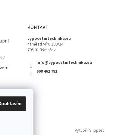
KONTAKT
vypocetnitechnika.eu
upní
náměstí Míru 199/24
795 01 Rýmařov
ace
info@vypocetnitechnika.eu
ovém
608 462 781
Souhlasím
Vytvořil Shoptet