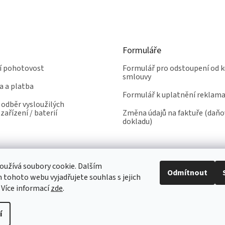
Formuláře
ní pohotovost
Formulář pro odstoupení od k
smlouvy
a a platba
Formulář k uplatnění reklam
odběr vysloužilých
zařízení / baterií
Změna údajů na faktuře (daň
dokladu)
užívá soubory cookie. Dalším
Odmítnout
tohoto webu vyjadřujete souhlas s jejich
 Více informací
zde
.
í
yhrazena.
Upravit nastavení cookies