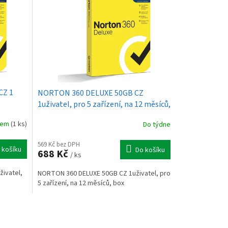
CZ 1
NORTON 360 DELUXE 50GB CZ
1uživatel, pro 5 zařízení, na 12 měsíců,
box
dem
(1 ks)
Do týdne
569 Kč bez DPH
 košíku
Do košíku
688 Kč
/ ks
ivatel,
NORTON 360 DELUXE 50GB CZ 1uživatel, pro
5 zařízení, na 12 měsíců, box