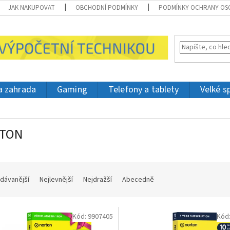
JAK NAKUPOVAT
OBCHODNÍ PODMÍNKY
PODMÍNKY OCHRANY OS
 a zahrada
Gaming
Telefony a tablety
Velké s
TON
dávanější
Nejlevnější
Nejdražší
Abecedně
Kód:
9907405
Kód