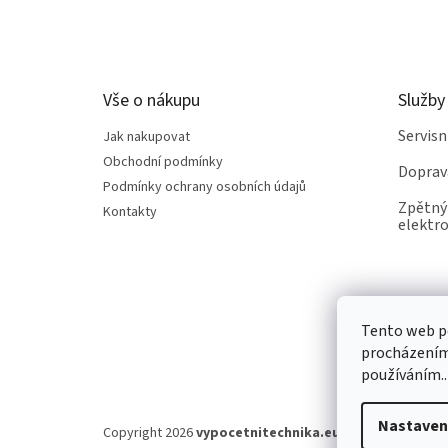
á
p
a
t
Vše o nákupu
Služby
í
Servis
Jak nakupovat
Obchodní podmínky
Doprav
Podmínky ochrany osobních údajů
Zpětný 
Kontakty
elektro
Tento web po
procházením 
používáním..
Nastaven
Copyright 2026
vypocetnitechnika.eu
. Všechna práva v