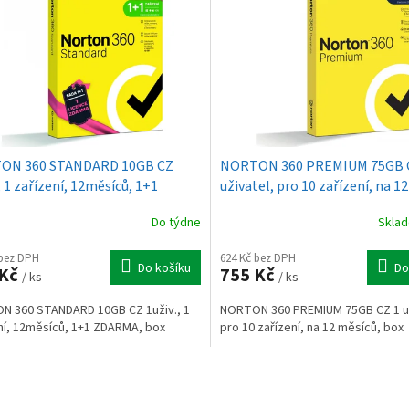
ON 360 STANDARD 10GB CZ
NORTON 360 PREMIUM 75GB 
, 1 zařízení, 12měsíců, 1+1
uživatel, pro 10 zařízení, na 12
MA, box
měsíců, box
Do týdne
Skla
 bez DPH
624 Kč bez DPH
Do košíku
Do
 Kč
755 Kč
/ ks
/ ks
N 360 STANDARD 10GB CZ 1uživ., 1
NORTON 360 PREMIUM 75GB CZ 1 už
ní, 12měsíců, 1+1 ZDARMA, box
pro 10 zařízení, na 12 měsíců, box
O
v
l