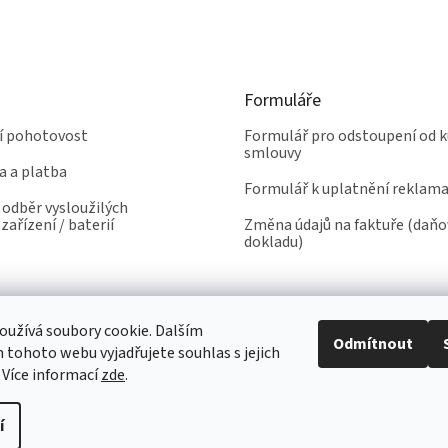
Formuláře
ní pohotovost
Formulář pro odstoupení od k
smlouvy
a a platba
Formulář k uplatnění reklam
odběr vysloužilých
zařízení / baterií
Změna údajů na faktuře (daň
dokladu)
užívá soubory cookie. Dalším
Odmítnout
tohoto webu vyjadřujete souhlas s jejich
 Více informací
zde
.
í
yhrazena.
Upravit nastavení cookies