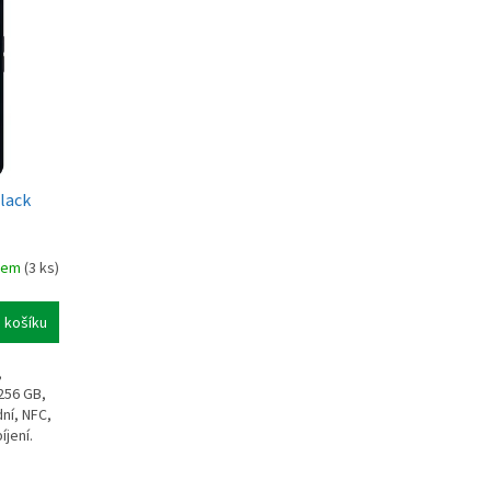
lack
dem
(3 ks)
 košíku
,
256 GB,
ní, NFC,
jení.