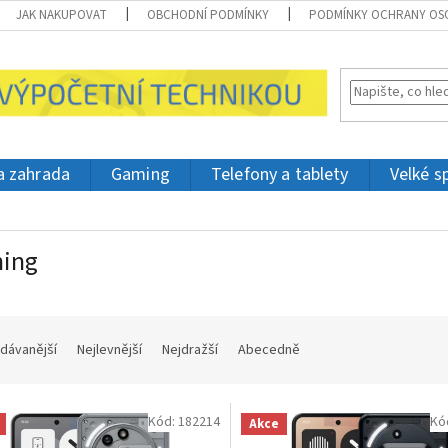
JAK NAKUPOVAT
OBCHODNÍ PODMÍNKY
PODMÍNKY OCHRANY OS
 a zahrada
Gaming
Telefony a tablety
Velké s
hing
dávanější
Nejlevnější
Nejdražší
Abecedně
Kód:
182214
Kó
Akce