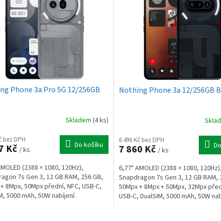
ng Phone 3a Pro 5G 12/256GB
Nothing Phone 3a 12/256GB B
Skladem
(4 ks)
Skla
Kč bez DPH
6 496 Kč bez DPH
Do košíku
Do
7 Kč
7 860 Kč
/ ks
/ ks
AMOLED (2388 × 1080, 120Hz),
6,77" AMOLED (2388 × 1080, 120Hz)
agon 7s Gen 3, 12 GB RAM, 256 GB,
Snapdragon 7s Gen 3, 12 GB RAM, 
+ 8Mpx, 50Mpx přední, NFC, USB-C,
50Mpx + 8Mpx + 50Mpx, 32Mpx před
M, 5000 mAh, 50W nabíjení.
USB-C, DualSIM, 5000 mAh, 50W nabí
O