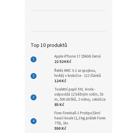
Top 10 produktů
Apple iPhone 17 256GB černá
22 524 Kč
Řetěz KMC S-1 se spojkou,
hnědý v krabičce - 112 článků
124 Kč
Toaletní papír XXL 4 role -
odpovídá 12 běžným rolím, 55
m, 500 útržků, 2 vrstvy, celulóza
85 Kč
Firex Firexball-1 Protipožární
hasicí koule (1,3 kg prášek Furex
770), 1ks
550 Kč