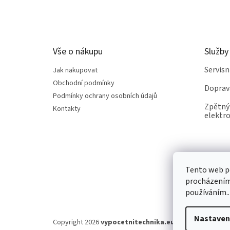
á
p
a
t
Vše o nákupu
Služby
í
Servis
Jak nakupovat
Obchodní podmínky
Doprav
Podmínky ochrany osobních údajů
Zpětný 
Kontakty
elektro
Tento web po
procházením 
používáním..
Nastaven
Copyright 2026
vypocetnitechnika.eu
. Všechna práva v