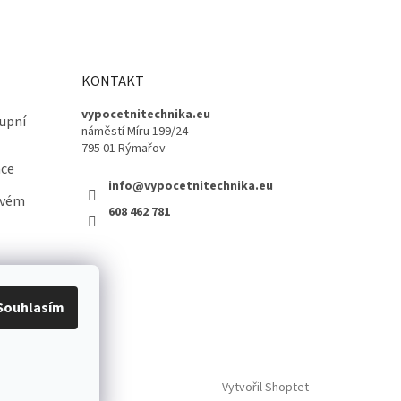
KONTAKT
vypocetnitechnika.eu
upní
náměstí Míru 199/24
795 01 Rýmařov
ace
info@vypocetnitechnika.eu
ovém
608 462 781
Souhlasím
Vytvořil Shoptet