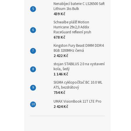
Nenabíjecí baterie C LS26500 Saft
Lithium 1ks Bulk
439 Kč
Schwalbe plášť Motion
Hurricane 29x2,0 Addix
RaceGuard reflexní pruh
678 Kč
Kingston Fury Beast DIMM DDR4
8GB 3200MHz černá
2 422 Kč
stojan STABILUS 2.0 na vystavení
kola, šedý
1 146 Kč
SIGMA cyklopočítač BC 10.0 WL
ATS, bezdrátový
754 Kč
UMAX VisionBook 11T LTE Pro
2 424 Kč