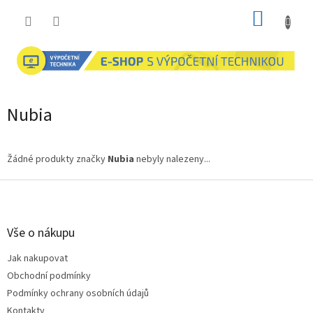
Přejít
NÁKUP
na
obsah
KOŠÍK
Nubia
Žádné produkty značky
Nubia
nebyly nalezeny...
Z
á
p
a
Vše o nákupu
t
Jak nakupovat
í
Obchodní podmínky
Podmínky ochrany osobních údajů
Kontakty