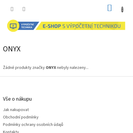
Přejít
NÁKUP
na
obsah
KOŠÍK
ONYX
Žádné produkty značky
ONYX
nebyly nalezeny...
Z
á
p
a
Vše o nákupu
t
Jak nakupovat
í
Obchodní podmínky
Podmínky ochrany osobních údajů
Kontakty