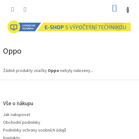
Přejít
NÁKUP
na
obsah
KOŠÍK
Oppo
Žádné produkty značky
Oppo
nebyly nalezeny...
Z
á
p
a
Vše o nákupu
t
Jak nakupovat
í
Obchodní podmínky
Podmínky ochrany osobních údajů
Kontakty