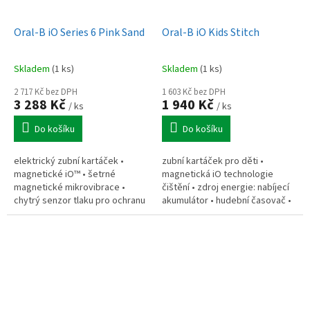
Oral-B iO Series 6 Pink Sand
Oral-B iO Kids Stitch
Skladem
(1 ks)
Skladem
(1 ks)
2 717 Kč bez DPH
1 603 Kč bez DPH
3 288 Kč
1 940 Kč
/ ks
/ ks
Do košíku
Do košíku
elektrický zubní kartáček •
zubní kartáček pro děti •
magnetické iO™ • šetrné
magnetická iO technologie
magnetické mikrovibrace •
čištění • zdroj energie: nabíjecí
chytrý senzor tlaku pro ochranu
akumulátor • hudební časovač •
dásní • 5 personalizovaných
3 režimy čištění • tlakový senzor
režimů čištění •OLED displej •
• cestovní pouzdro
umělá...