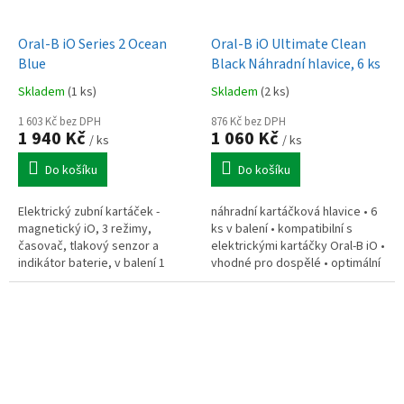
Oral-B iO Series 2 Ocean
Oral-B iO Ultimate Clean
Blue
Black Náhradní hlavice, 6 ks
Skladem
(1 ks)
Skladem
(2 ks)
1 603 Kč bez DPH
876 Kč bez DPH
1 940 Kč
1 060 Kč
/ ks
/ ks
Do košíku
Do košíku
Elektrický zubní kartáček -
náhradní kartáčková hlavice • 6
magnetický iO, 3 režimy,
ks v balení • kompatibilní s
časovač, tlakový senzor a
elektrickými kartáčky Oral-B iO •
indikátor baterie, v balení 1
vhodné pro dospělé • optimální
hlavice a pouzdro
zkosení vláken • signalizace
včasné výměny – modrá...