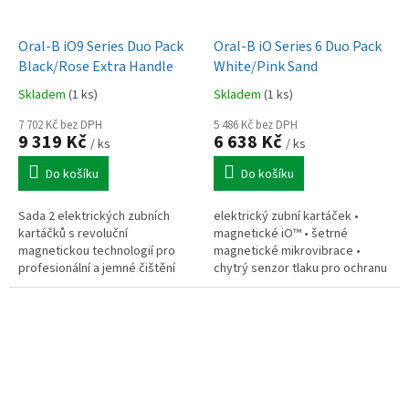
Oral-B iO9 Series Duo Pack
Oral-B iO Series 6 Duo Pack
Black/Rose Extra Handle
White/Pink Sand
Skladem
(1 ks)
Skladem
(1 ks)
7 702 Kč bez DPH
5 486 Kč bez DPH
9 319 Kč
6 638 Kč
/ ks
/ ks
Do košíku
Do košíku
Sada 2 elektrických zubních
elektrický zubní kartáček •
kartáčků s revoluční
magnetické iO™ • šetrné
magnetickou technologií pro
magnetické mikrovibrace •
profesionální a jemné čištění
chytrý senzor tlaku pro ochranu
zubů. Oral-B iO Series 9 Duo
dásní • 5 personalizovaných
Black Onyx / Rose Quartz
režimů čištění •OLED displej •
nabízí...
umělá...