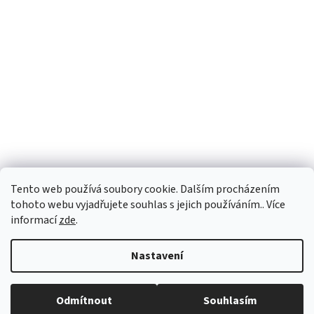
Tento web používá soubory cookie. Dalším procházením
tohoto webu vyjadřujete souhlas s jejich používáním.. Více
informací
zde
.
Vytvořil Shoptet
Nastavení
Copyright 2026
vypocetnitechnika.eu
. Všechna práva vyhrazena.
Odmítnout
Souhlasím
Upravit nastavení cookies