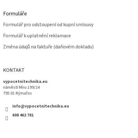
Formuláře
Formulář pro odstoupení od kupní smlouvy
Formulář k uplatnění reklamace
Změna údajů na faktuře (daňovém dokladu)
KONTAKT
vypocetnitechnika.eu
náměstí Míru 199/24
795 01 Rýmařov
info@vypocetnitechnika.eu
608 462 781