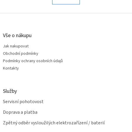
á
k
o
d
v
Z
a
á
c
á
n
í
p
í
p
a
Vše o nákupu
r
t
v
Jak nakupovat
í
k
Obchodní podmínky
y
v
Podmínky ochrany osobních údajů
ý
Kontakty
p
i
s
u
Služby
Servisní pohotovost
Doprava a platba
Zpětný odběr vysloužilých elektrozařízení / baterií