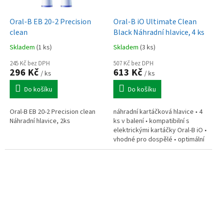
Oral-B EB 20-2 Precision
Oral-B iO Ultimate Clean
clean
Black Náhradní hlavice, 4 ks
Skladem
(1 ks)
Skladem
(3 ks)
245 Kč bez DPH
507 Kč bez DPH
296 Kč
613 Kč
/ ks
/ ks
Do košíku
Do košíku
Oral-B EB 20-2 Precision clean
náhradní kartáčková hlavice • 4
Náhradní hlavice, 2ks
ks v balení • kompatibilní s
elektrickými kartáčky Oral-B iO •
vhodné pro dospělé • optimální
zkosení vláken • signalizace
včasné výměny – modrá...