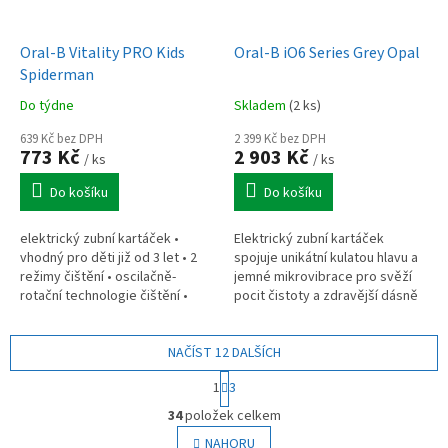
Oral-B Vitality PRO Kids
Oral-B iO6 Series Grey Opal
Spiderman
Do týdne
Skladem
(2 ks)
639 Kč bez DPH
2 399 Kč bez DPH
773 Kč
2 903 Kč
/ ks
/ ks
Do košíku
Do košíku
elektrický zubní kartáček •
Elektrický zubní kartáček
vhodný pro děti již od 3 let • 2
spojuje unikátní kulatou hlavu a
režimy čištění • oscilačně-
jemné mikrovibrace pro svěží
rotační technologie čištění •
pocit čistoty a zdravější dásně
2minutový časovač • malá jemná
již po týdnu používání. Oral-B iO
kartáčková hlava • vodotěsná...
Series 6 Grey Opal...
NAČÍST 12 DALŠÍCH
S
1
3
t
O
r
34
položek celkem
v
á
l
NAHORU
n