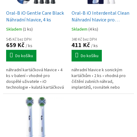
u
o
k
d
t
Oral-B iO Gentle Care Black
Oral-B iO Interdental Clean
u
ů
Náhradní hlavice, 4 ks
Náhradní hlavice pro
k
rovnátka, 2 ks
Skladem
(1 ks)
Skladem
(4 ks)
t
ů
545 Kč bez DPH
340 Kč bez DPH
659 Kč
411 Kč
/ ks
/ ks
Do košíku
Do košíku
náhradní kartáčková hlavice • 4
náhradní hlavice k sonickým
ks v balení • vhodné pro
kartáčkům • 2 ks • vhodná pro
dospělé uživatele • iO
čištění zubních náhrad,
technologie • kulatá kartáčková
implantátů, rovnátek nebo
hlava • optimální uspořádání
křivých zubů
vláken • modrá vlákna
postupně...