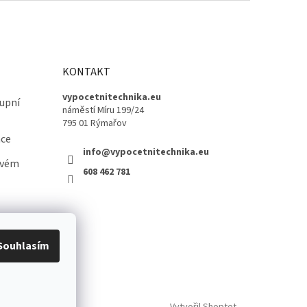
KONTAKT
vypocetnitechnika.eu
upní
náměstí Míru 199/24
795 01 Rýmařov
ace
info@vypocetnitechnika.eu
ovém
608 462 781
Souhlasím