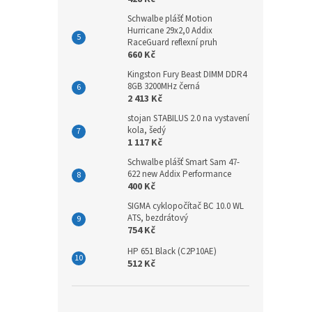
Schwalbe plášť Motion
Hurricane 29x2,0 Addix
RaceGuard reflexní pruh
660 Kč
Kingston Fury Beast DIMM DDR4
8GB 3200MHz černá
2 413 Kč
stojan STABILUS 2.0 na vystavení
kola, šedý
1 117 Kč
Schwalbe plášť Smart Sam 47-
622 new Addix Performance
400 Kč
SIGMA cyklopočítač BC 10.0 WL
ATS, bezdrátový
754 Kč
HP 651 Black (C2P10AE)
512 Kč