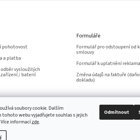
Formuláře
ní pohotovost
Formulář pro odstoupení od k
smlouvy
a a platba
Formulář k uplatnění reklam
odběr vysloužilých
zařízení / baterií
Změna údajů na faktuře (daň
dokladu)
užívá soubory cookie. Dalším
Odmítnout
tohoto webu vyjadřujete souhlas s jejich
 Více informací
zde
.
í