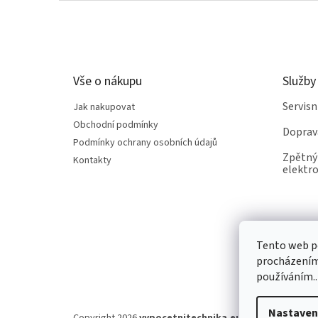
Z
á
p
a
t
Vše o nákupu
Služby
í
Servis
Jak nakupovat
Obchodní podmínky
Doprav
Podmínky ochrany osobních údajů
Zpětný 
Kontakty
elektro
Tento web po
procházením 
používáním..
Nastaven