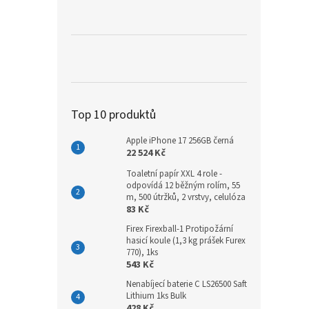
a
n
e
l
Top 10 produktů
Apple iPhone 17 256GB černá
22 524 Kč
Toaletní papír XXL 4 role -
odpovídá 12 běžným rolím, 55
m, 500 útržků, 2 vrstvy, celulóza
83 Kč
Firex Firexball-1 Protipožární
hasicí koule (1,3 kg prášek Furex
770), 1ks
543 Kč
Nenabíjecí baterie C LS26500 Saft
Lithium 1ks Bulk
428 Kč