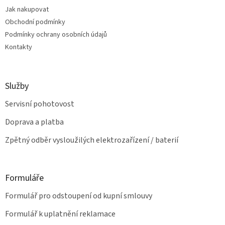
t
í
Jak nakupovat
í
p
Obchodní podmínky
r
v
Podmínky ochrany osobních údajů
k
Kontakty
y
v
ý
p
Služby
i
s
Servisní pohotovost
u
Doprava a platba
Zpětný odběr vysloužilých elektrozařízení / baterií
Formuláře
Formulář pro odstoupení od kupní smlouvy
Formulář k uplatnění reklamace