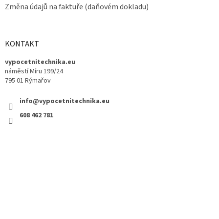
Změna údajů na faktuře (daňovém dokladu)
KONTAKT
vypocetnitechnika.eu
náměstí Míru 199/24
795 01 Rýmařov
info@vypocetnitechnika.eu
608 462 781