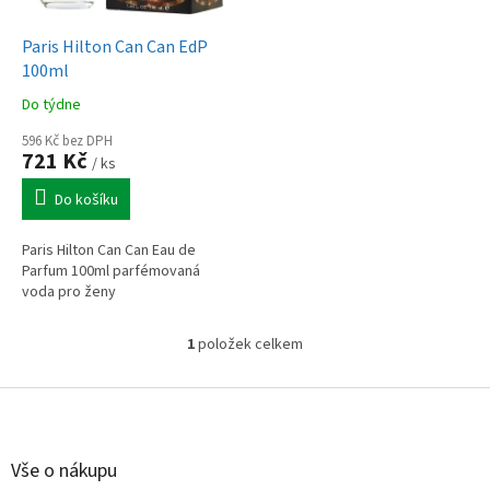
u
o
k
d
t
Paris Hilton Can Can EdP
u
ů
100ml
k
Do týdne
t
ů
596 Kč bez DPH
721 Kč
/ ks
Do košíku
Paris Hilton Can Can Eau de
Parfum 100ml parfémovaná
voda pro ženy
1
položek celkem
O
v
l
Z
á
á
d
p
a
a
Vše o nákupu
c