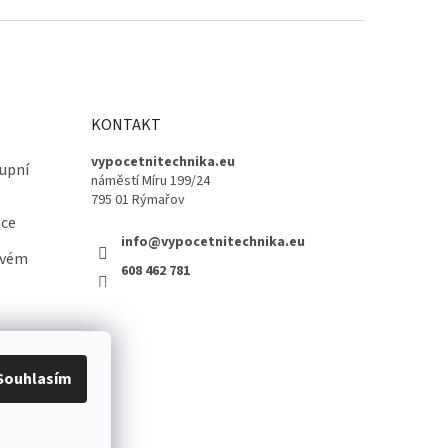
KONTAKT
vypocetnitechnika.eu
upní
náměstí Míru 199/24
795 01 Rýmařov
ace
info@vypocetnitechnika.eu
ovém
608 462 781
Souhlasím