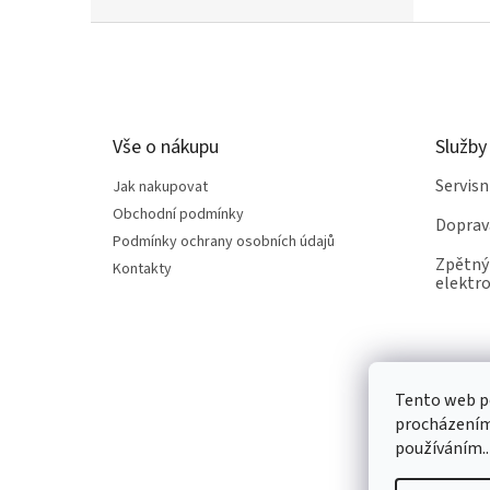
Z
á
p
a
t
Vše o nákupu
Služby
í
Servis
Jak nakupovat
Obchodní podmínky
Doprav
Podmínky ochrany osobních údajů
Zpětný 
Kontakty
elektro
Tento web po
procházením 
používáním..