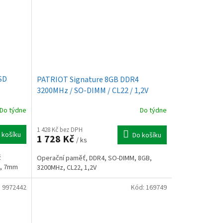
SD
PATRIOT Signature 8GB DDR4
3200MHz / SO-DIMM / CL22 / 1,2V
Do týdne
Do týdne
1 428 Kč bez DPH
 košíku
Do košíku
1 728 Kč
/ ks
ž
Operační paměť, DDR4, SO-DIMM, 8GB,
), 7mm
3200MHz, CL22, 1,2V
:
9972442
Kód:
169749