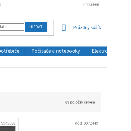
OBNÍCH ÚDAJŮ
KONTAKTY
Přihlášení
HLEDAT
NÁKUPNÍ
Prázdný košík
KOŠÍK
potřebiče
Počítače a notebooky
Elektronika a IT
69
položek celkem
:
9945693
Kód:
9972449