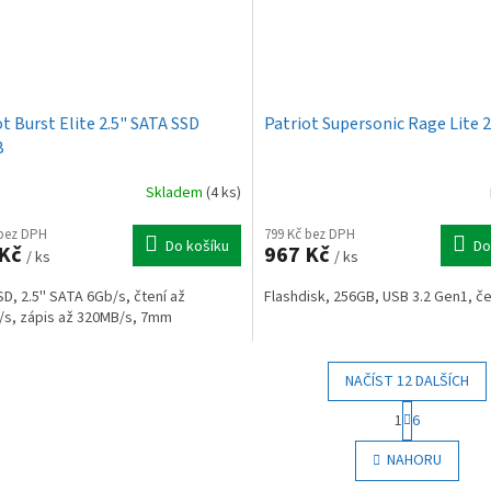
ot Burst Elite 2.5" SATA SSD
Patriot Supersonic Rage Lite 
B
Skladem
(4 ks)
 bez DPH
799 Kč bez DPH
Do košíku
Do
 Kč
967 Kč
/ ks
/ ks
SD, 2.5'' SATA 6Gb/s, čtení až
Flashdisk, 256GB, USB 3.2 Gen1, č
s, zápis až 320MB/s, 7mm
NAČÍST 12 DALŠÍCH
S
1
6
t
O
r
v
NAHORU
á
l
n