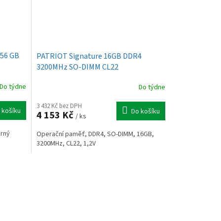
256 GB
PATRIOT Signature 16GB DDR4
3200MHz SO-DIMM CL22
Do týdne
Do týdne
3 432 Kč bez DPH
 košíku
Do košíku
4 153 Kč
/ ks
erný
Operační paměť, DDR4, SO-DIMM, 16GB,
3200MHz, CL22, 1,2V