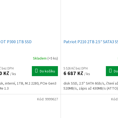
OT P300 1TB SSD
Patriot P210 2TB 2.5" SATA3 S
Skladem
(>5 ks)
Kč bez DPH
5 526 Kč bez DPH
Do košíku
Do
0 Kč
6 687 Kč
/ ks
/ ks
sk, interní, 1TB, M.2 2280, PCIe Gen3
disk SSD, 2.5'' SATA 6Gb/s, čtení a
Me 1.3
520MB/s, zápis až 430MB/s (ATTO
Kód:
9999627
Kód