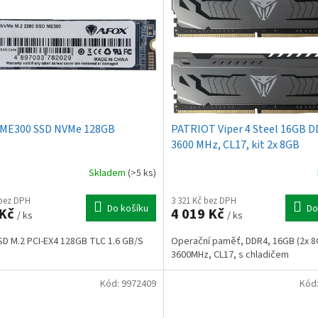
 ME300 SSD NVMe 128GB
PATRIOT Viper 4 Steel 16GB 
3600 MHz, CL17, kit 2x 8GB
Skladem
(>5 ks)
 bez DPH
3 321 Kč bez DPH
Do košíku
Do
 Kč
4 019 Kč
/ ks
/ ks
SD M.2 PCI-EX4 128GB TLC 1.6 GB/S
Operační paměť, DDR4, 16GB (2x 8G
3600MHz, CL17, s chladičem
Kód:
9972409
Kód