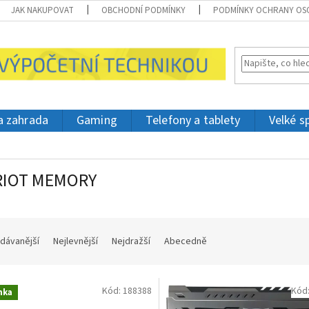
JAK NAKUPOVAT
OBCHODNÍ PODMÍNKY
PODMÍNKY OCHRANY OS
 a zahrada
Gaming
Telefony a tablety
Velké s
RIOT MEMORY
dávanější
Nejlevnější
Nejdražší
Abecedně
Kód:
188388
Kód
nka