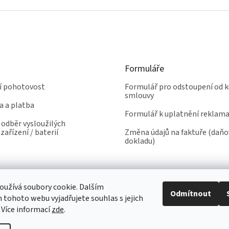
á
k
d
o
a
v
c
á
í
n
p
í
r
Formuláře
v
k
ní pohotovost
Formulář pro odstoupení od k
y
smlouvy
v
a a platba
ý
Formulář k uplatnění reklam
p
odběr vysloužilých
i
zařízení / baterií
Změna údajů na faktuře (daň
s
dokladu)
u
užívá soubory cookie. Dalším
Odmítnout
tohoto webu vyjadřujete souhlas s jejich
 Více informací
zde
.