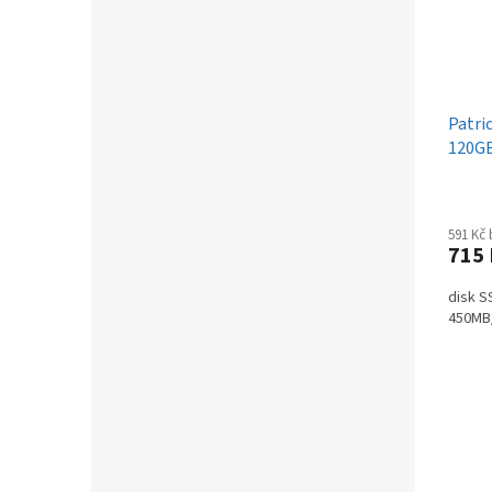
Patri
120G
591 Kč
715
disk S
450MB/