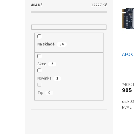
p
p
a
404
Kč
12227
Kč
i
r
n
s
o
e
p
d
l
r
u
o
k
d
t
Na skladě
34
u
ů
AFOX
k
t
Akce
2
ů
Novinka
1
748 Kč
905
Tip
0
disk S
NVME