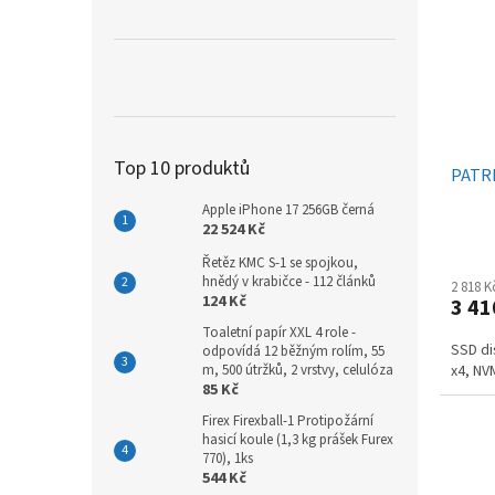
Top 10 produktů
PATRI
Apple iPhone 17 256GB černá
22 524 Kč
Řetěz KMC S-1 se spojkou,
hnědý v krabičce - 112 článků
2 818 
124 Kč
3 41
Toaletní papír XXL 4 role -
SSD di
odpovídá 12 běžným rolím, 55
m, 500 útržků, 2 vrstvy, celulóza
x4, NV
85 Kč
Firex Firexball-1 Protipožární
hasicí koule (1,3 kg prášek Furex
770), 1ks
544 Kč