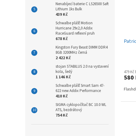
Nenabíjecí baterie C LS26500 Saft
Lithium 1ks Bulk
439 Kč
Schwalbe plášť Motion
Hurricane 29x2,0 Addix
RaceGuard reflexní pruh
678 Kč
Patri
Kingston Fury Beast DIMM DDR4
8GB 3200MHz černá
2 422 Kč
stojan STABILUS 2.0 na vystavení
kola, šedý
479 Kč
580
1 146 Kč
Schwalbe plášť Smart Sam 47-
Flashd
622 new Addix Performance
410 Kč
SIGMA cyklopočítač BC 10.0 WL
ATS, bezdrátový
754 Kč