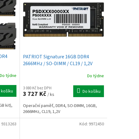
DDR4
PATRIOT Signature 16GB DDR4
2666MHz / SO-DIMM / CL19 / 1,2V
Do týdne
Do týdne
3 080 Kč bez DPH
 košíku
Do košíku
3 727 Kč
/ ks
B kit),
Operační paměť, DDR4, SO-DIMM, 16GB,
2666MHz, CL19, 1,2V
:
9313263
Kód:
9972450