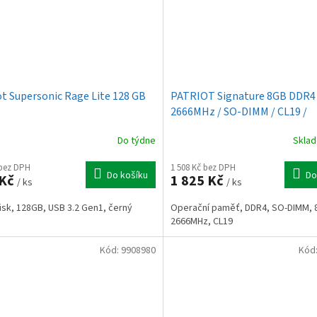
ot Supersonic Rage Lite 128 GB
PATRIOT Signature 8GB DDR4
2666MHz / SO-DIMM / CL19 /
Do týdne
Skla
 bez DPH
1 508 Kč bez DPH
Do košíku
Do
 Kč
1 825 Kč
/ ks
/ ks
isk, 128GB, USB 3.2 Gen1, černý
Operační paměť, DDR4, SO-DIMM, 
2666MHz, CL19
Kód:
9908980
Kód