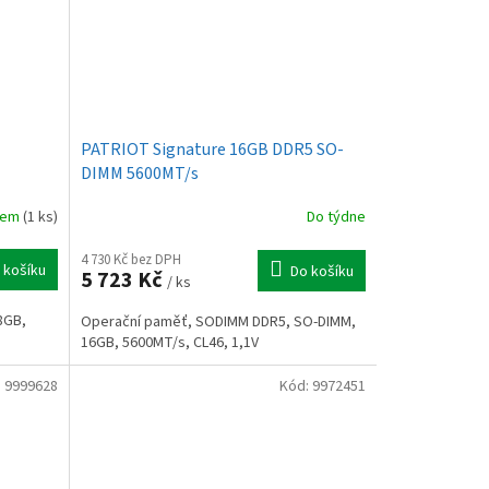
PATRIOT Signature 16GB DDR5 SO-
DIMM 5600MT/s
dem
(1 ks)
Do týdne
4 730 Kč bez DPH
 košíku
Do košíku
5 723 Kč
/ ks
8GB,
Operační paměť, SODIMM DDR5, SO-DIMM,
16GB, 5600MT/s, CL46, 1,1V
:
9999628
Kód:
9972451