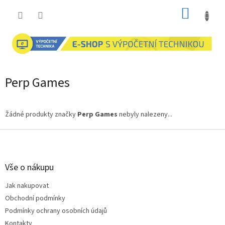
Přejít
NÁKUP
na
obsah
KOŠÍK
Perp Games
Žádné produkty značky
Perp Games
nebyly nalezeny...
Z
á
p
a
Vše o nákupu
t
Jak nakupovat
í
Obchodní podmínky
Podmínky ochrany osobních údajů
Kontakty