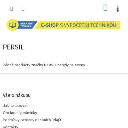
Přejít
NÁKUP
na
obsah
KOŠÍK
PERSIL
Žádné produkty značky
PERSIL
nebyly nalezeny...
Z
á
p
a
Vše o nákupu
t
Jak nakupovat
í
Obchodní podmínky
Podmínky ochrany osobních údajů
Kontakty