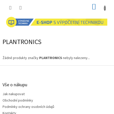
Přejít
NÁKUP
na
obsah
KOŠÍK
PLANTRONICS
Žádné produkty značky
PLANTRONICS
nebyly nalezeny...
Z
á
p
a
Vše o nákupu
t
Jak nakupovat
í
Obchodní podmínky
Podmínky ochrany osobních údajů
Kontakty