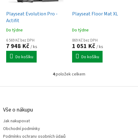
Playseat Evolution Pro -
Playseat Floor Mat XL
Actifit
Do týdne
Do týdne
6 569 Kč bez DPH
869 Kč bez DPH
7 948 Kč
1 051 Kč
/ ks
/ ks
Do košíku
Do košíku
4
položek celkem
O
v
l
Z
á
á
d
p
a
a
Vše o nákupu
c
t
í
Jak nakupovat
í
p
Obchodní podmínky
r
v
Podmínky ochrany osobních údajů