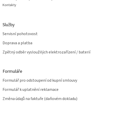
k
Kontakty
y
v
ý
p
Služby
i
s
Servisní pohotovost
u
Doprava a platba
Zpětný odběr vysloužilých elektrozařízení / baterií
Formuláře
Formulář pro odstoupení od kupní smlouvy
Formulář k uplatnění reklamace
Změna údajů na faktuře (daňovém dokladu)