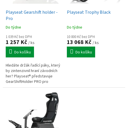
u
o
k
d
t
Playseat Gearshift holder -
Playseat Trophy Black
u
ů
Pro
k
Do týdne
Do týdne
t
ů
1 039 Kč bez DPH
10 800 Kč bez DPH
1 257 Kč
13 068 Kč
/ ks
/ ks
Do košíku
Do košíku
Hledáte držák řadící páky, který
by zintenzivnil hraní závodních
her? Playseat® představuje
GearShiftHolder PRO pro
závodníky, kteří požadují jen to
nejlepší a požadují rychlé...