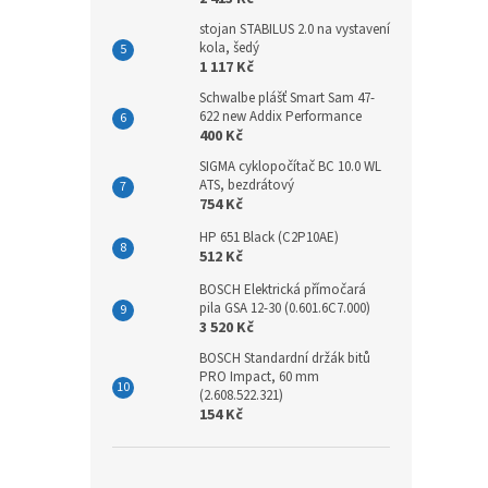
stojan STABILUS 2.0 na vystavení
kola, šedý
1 117 Kč
Schwalbe plášť Smart Sam 47-
622 new Addix Performance
400 Kč
SIGMA cyklopočítač BC 10.0 WL
ATS, bezdrátový
754 Kč
HP 651 Black (C2P10AE)
512 Kč
BOSCH Elektrická přímočará
pila GSA 12-30 (0.601.6C7.000)
3 520 Kč
BOSCH Standardní držák bitů
PRO Impact, 60 mm
(2.608.522.321)
154 Kč