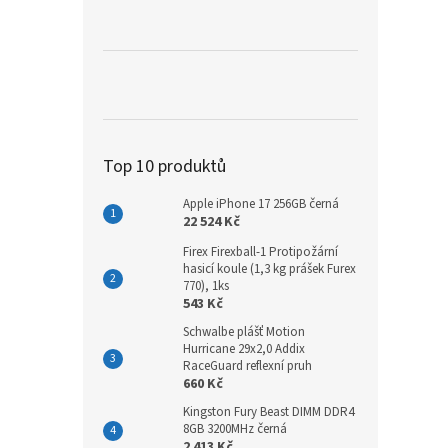
a
n
e
l
Top 10 produktů
Apple iPhone 17 256GB černá
22 524 Kč
Firex Firexball-1 Protipožární
hasicí koule (1,3 kg prášek Furex
770), 1ks
543 Kč
Schwalbe plášť Motion
Hurricane 29x2,0 Addix
RaceGuard reflexní pruh
660 Kč
Kingston Fury Beast DIMM DDR4
8GB 3200MHz černá
2 413 Kč