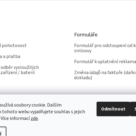
Formuláře
ní pohotovost
Formulář pro odstoupení od k
smlouvy
a a platba
Formulář k uplatnění reklam
odběr vysloužilých
zařízení / baterií
Změna údajů na faktuře (daň
dokladu)
užívá soubory cookie. Dalším
Odmítnout
tohoto webu vyjadřujete souhlas s jejich
 Více informací
zde
.
í