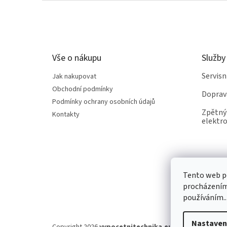
Z
á
p
a
t
Vše o nákupu
Služby
í
Servis
Jak nakupovat
Obchodní podmínky
Doprav
Podmínky ochrany osobních údajů
Zpětný 
Kontakty
elektro
Tento web po
procházením 
používáním..
Nastaven