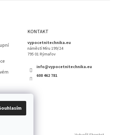
KONTAKT
vypocetnitechnika.eu
upní
náměstí Míru 199/24
795 01 Rýmařov
ace
info@vypocetnitechnika.eu
ovém
608 462 781
Souhlasím