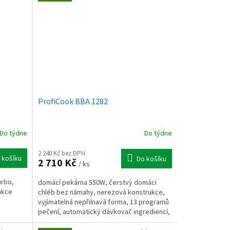
ProfiCook BBA 1282
Do týdne
Do týdne
2 240 Kč bez DPH
 košíku
Do košíku
2 710 Kč
/ ks
urbo,
domácí pekárna 550W, čerstvý domácí
nkce
chléb bez námahy, nerezová konstrukce,
vyjímatelná nepřilnavá forma, 13 programů
pečení, automatický dávkovač ingrediencí,
nastavitelná barva...