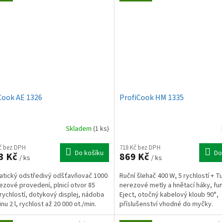
Cook AE 1326
ProfiCook HM 1335
Skladem
(1 ks)
Kč bez DPH
718 Kč bez DPH
Do košíku
Do
3 Kč
869 Kč
/ ks
/ ks
tický odstředivý odšťavňovač 1000
Ruční šlehač 400 W, 5 rychlostí + T
ezové provedení, plnicí otvor 85
nerezové metly a hnětací háky, fu
rychlostí, dotykový displej, nádoba
Eject, otočný kabelový kloub 90°,
nu 2 l, rychlost až 20 000 ot./min.
příslušenství vhodné do myčky.