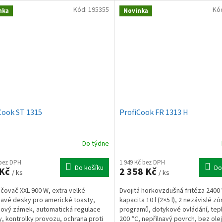
Kód:
195355
Kó
nka
Novinka
Cook ST 1315
ProfiCook FR 1313 H
Do týdne
 bez DPH
1 949 Kč bez DPH
Do košíku
Do
 Kč
2 358 Kč
/ ks
/ ks
čovač XXL 900 W, extra velké
Dvojitá horkovzdušná fritéza 2400
navé desky pro americké toasty,
kapacita 10 l (2×5 l), 2 nezávislé zó
ový zámek, automatická regulace
programů, dotykové ovládání, tep
y, kontrolky provozu, ochrana proti
200 °C, nepřilnavý povrch, bez olej