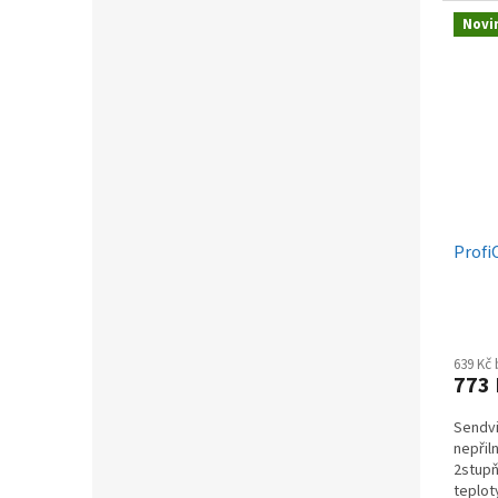
Novi
Profi
639 Kč
773
Sendvi
nepřil
2stupň
teplot