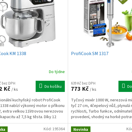
Cook KM 1338
ProfiCook SM 1317
Do týdne
Kč bez DPH
639 Kč bez DPH
Do košíku
Do
2 Kč
773 Kč
/ ks
/ ks
ionální kuchyňský robot ProfiCook
Tyčový mixér 1000 W, nerezová mi
1338 nabízí výkonný motor o příkonu
tyč 27 cm, 4čepelový nůž, plynulá
, extra velkou 11litrovou nerezovou
rychlosti, Turbo funkce, odnímate
 kapacitu až 7,5 kg těsta. Díky 12
provedení, vhodný na horké potravi
stem,...
Kód:
195364
Kó
nka
Novinka