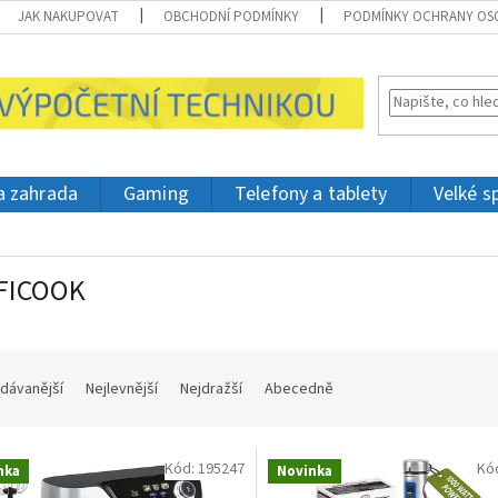
JAK NAKUPOVAT
OBCHODNÍ PODMÍNKY
PODMÍNKY OCHRANY OS
 a zahrada
Gaming
Telefony a tablety
Velké s
FICOOK
dávanější
Nejlevnější
Nejdražší
Abecedně
Kód:
195247
Kó
nka
Novinka