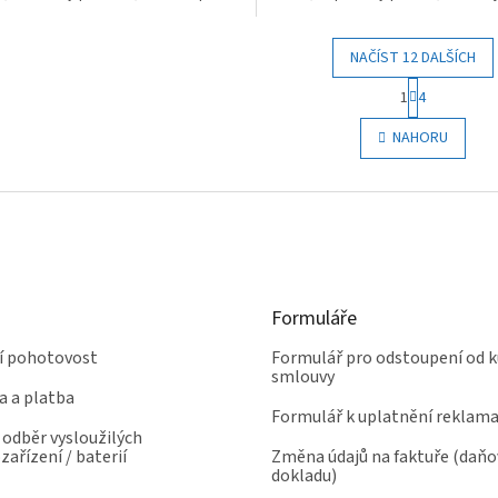
tí, nerez design.
NAČÍST 12 DALŠÍCH
S
1
4
t
O
r
v
NAHORU
á
l
n
á
k
d
o
a
v
c
á
í
n
p
í
r
Formuláře
v
k
ní pohotovost
Formulář pro odstoupení od k
y
smlouvy
v
a a platba
ý
Formulář k uplatnění reklam
p
odběr vysloužilých
i
zařízení / baterií
Změna údajů na faktuře (daň
s
dokladu)
u