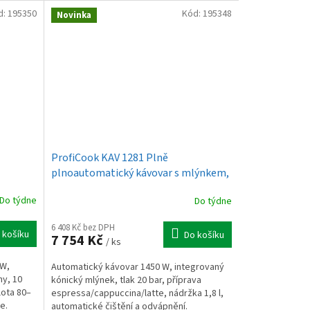
d:
195350
Kód:
195348
Novinka
ProfiCook KAV 1281 Plně
plnoautomatický kávovar s mlýnkem,
tryskou na mléko a dotykovým
Do týdne
Do týdne
ovládáním
6 408 Kč bez DPH
 košíku
Do košíku
7 754 Kč
/ ks
 W,
Automatický kávovar 1450 W, integrovaný
ny, 10
kónický mlýnek, tlak 20 bar, příprava
lota 80–
espressa/cappuccina/latte, nádržka 1,8 l,
e.
automatické čištění a odvápnění.