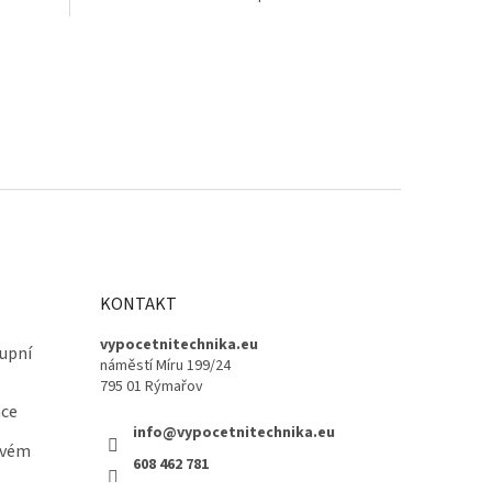
KONTAKT
vypocetnitechnika.eu
upní
náměstí Míru 199/24
795 01 Rýmařov
ace
info@vypocetnitechnika.eu
ovém
608 462 781