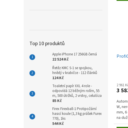
Top 10 produktů
Apple iPhone 17 256GB černá
Profi
22 524 Kč
Řetěz KMC S-1 se spojkou,
hnědý v krabičce - 112 článků
124 Kč
2 961 
Toaletní papír XXL 4 role -
3 58
odpovídá 12 běžným rolím, 55
m, 500 útržků, 2 vrstvy, celulóza
85 Kč
Automa
W, ner
Firex Firexball-1 Protipožární
mm, 6 
hasicí koule (1,3 kg prášek Furex
na duži
770), 1ks
544 Kč