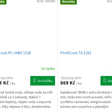
Kód:
195360
Kó
nka
Novinka
Cook PC-HWS 1320
ProfiCook TA 1291
Do týdne
Kč bez DPH
718 Kč bez DPH
Do košíku
Do
3 Kč
869 Kč
/ ks
/ ks
ač horké vody, ohřeje vodu na 100
topinkovač 950W s extra širokými 
bližně za 3 sekundy. Nabízí 7
mm, funkcemi rozmrazování, ohřív
ení teploty, objem vody a úsporný
rychlého zastavení, integrovaným
. Díky objemu 3 litry, dotykovému
nástavcem na pečivo a plynulým
í a LED...
nastavením opékání pro rovnoměrn