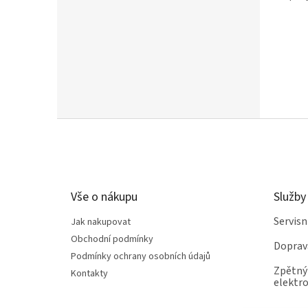
přehřá
Z
á
p
a
t
Vše o nákupu
Služby
í
Servis
Jak nakupovat
Obchodní podmínky
Doprav
Podmínky ochrany osobních údajů
Zpětný 
Kontakty
elektro