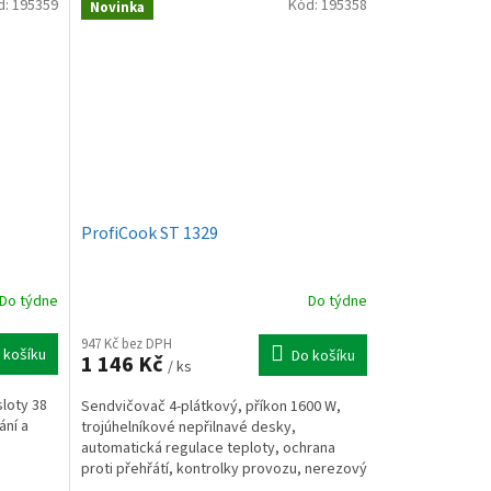
d:
195359
Kód:
195358
Novinka
ProfiCook ST 1329
Do týdne
Do týdne
947 Kč bez DPH
 košíku
Do košíku
1 146 Kč
/ ks
sloty 38
Sendvičovač 4-plátkový, příkon 1600 W,
ání a
trojúhelníkové nepřilnavé desky,
automatická regulace teploty, ochrana
proti přehřátí, kontrolky provozu, nerezový
é...
design.