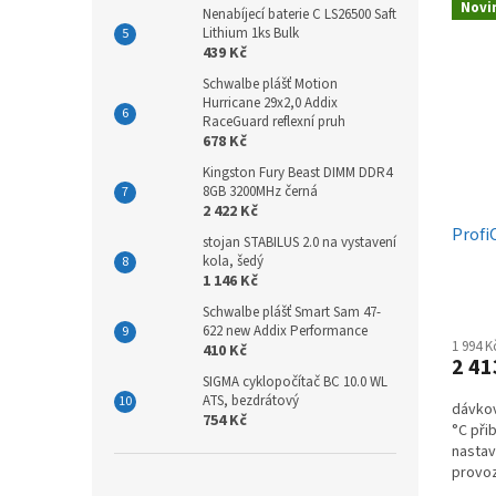
Novi
Nenabíjecí baterie C LS26500 Saft
Lithium 1ks Bulk
439 Kč
Schwalbe plášť Motion
Hurricane 29x2,0 Addix
RaceGuard reflexní pruh
678 Kč
Kingston Fury Beast DIMM DDR4
8GB 3200MHz černá
2 422 Kč
Profi
stojan STABILUS 2.0 na vystavení
kola, šedý
1 146 Kč
Schwalbe plášť Smart Sam 47-
622 new Addix Performance
1 994 
410 Kč
2 41
SIGMA cyklopočítač BC 10.0 WL
ATS, bezdrátový
dávkov
754 Kč
°C při
nastav
provoz
ovládán