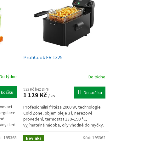
ProfiCook FR 1325
Do týdne
Do týdne
933 Kč bez DPH
 košíku
Do košíku
1 129 Kč
/ ks
xovací
Profesionální fritéza 2000 W, technologie
 regulace
Cold Zone, objem oleje 3 l, nerezové
lné
provedení, termostat 130–190 °C,
ny i led.
vyjímatelná nádoba, díly vhodné do myčky.
d:
195363
Kód:
195362
Novinka