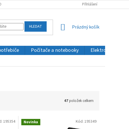
OBNÍCH ÚDAJŮ
KONTAKTY
Přihlášení
HLEDAT
NÁKUPNÍ
Prázdný košík
KOŠÍK
potřebiče
Počítače a notebooky
Elektronika a IT
47
položek celkem
d:
195354
Kód:
195349
Novinka