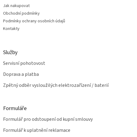
t
í
Jak nakupovat
í
p
Obchodní podmínky
r
v
Podmínky ochrany osobních údajů
k
Kontakty
y
v
ý
p
Služby
i
s
Servisní pohotovost
u
Doprava a platba
Zpětný odběr vysloužilých elektrozařízení / baterií
Formuláře
Formulář pro odstoupení od kupní smlouvy
Formulář k uplatnění reklamace