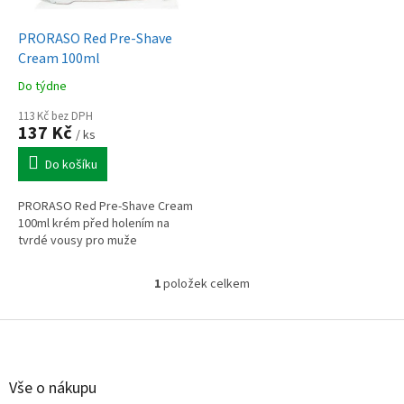
u
o
k
d
t
PRORASO Red Pre-Shave
u
ů
Cream 100ml
k
Do týdne
t
ů
113 Kč bez DPH
137 Kč
/ ks
Do košíku
PRORASO Red Pre-Shave Cream
100ml krém před holením na
tvrdé vousy pro muže
1
položek celkem
O
v
l
Z
á
á
d
p
a
a
Vše o nákupu
c