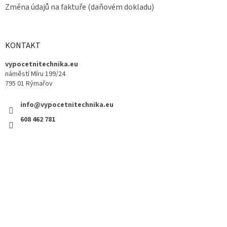
Změna údajů na faktuře (daňovém dokladu)
KONTAKT
vypocetnitechnika.eu
náměstí Míru 199/24
795 01 Rýmařov
info@vypocetnitechnika.eu
608 462 781