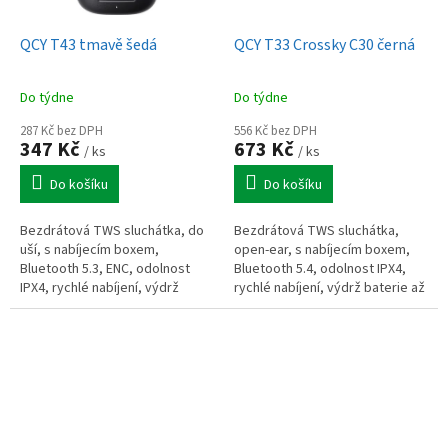
QCY T43 tmavě šedá
QCY T33 Crossky C30 černá
Do týdne
Do týdne
287 Kč bez DPH
556 Kč bez DPH
347 Kč
673 Kč
/ ks
/ ks
Do košíku
Do košíku
Bezdrátová TWS sluchátka, do
Bezdrátová TWS sluchátka,
uší, s nabíjecím boxem,
open-ear, s nabíjecím boxem,
Bluetooth 5.3, ENC, odolnost
Bluetooth 5.4, odolnost IPX4,
IPX4, rychlé nabíjení, výdrž
rychlé nabíjení, výdrž baterie až
baterie až 35 h, tmavě šedá
25 h, černá