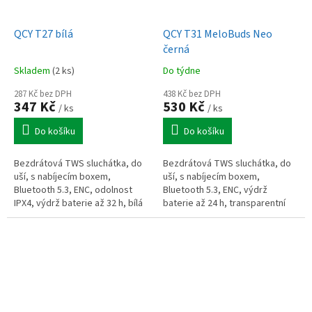
QCY T27 bílá
QCY T31 MeloBuds Neo
černá
Skladem
(2 ks)
Do týdne
287 Kč bez DPH
438 Kč bez DPH
347 Kč
530 Kč
/ ks
/ ks
Do košíku
Do košíku
Bezdrátová TWS sluchátka, do
Bezdrátová TWS sluchátka, do
uší, s nabíjecím boxem,
uší, s nabíjecím boxem,
Bluetooth 5.3, ENC, odolnost
Bluetooth 5.3, ENC, výdrž
IPX4, výdrž baterie až 32 h, bílá
baterie až 24 h, transparentní
černá