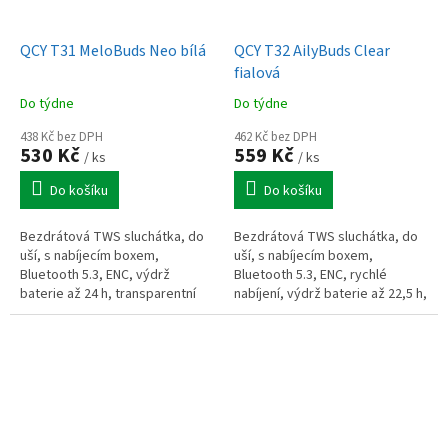
QCY T31 MeloBuds Neo bílá
QCY T32 AilyBuds Clear
fialová
Do týdne
Do týdne
438 Kč bez DPH
462 Kč bez DPH
530 Kč
559 Kč
/ ks
/ ks
Do košíku
Do košíku
Bezdrátová TWS sluchátka, do
Bezdrátová TWS sluchátka, do
uší, s nabíjecím boxem,
uší, s nabíjecím boxem,
Bluetooth 5.3, ENC, výdrž
Bluetooth 5.3, ENC, rychlé
baterie až 24 h, transparentní
nabíjení, výdrž baterie až 22,5 h,
bílá
fialová