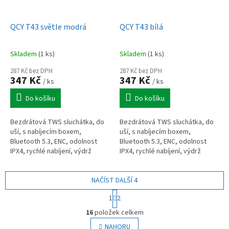
QCY T43 světle modrá
QCY T43 bílá
Skladem
(1 ks)
Skladem
(1 ks)
287 Kč bez DPH
287 Kč bez DPH
347 Kč
347 Kč
/ ks
/ ks
Do košíku
Do košíku
Bezdrátová TWS sluchátka, do
Bezdrátová TWS sluchátka, do
uší, s nabíjecím boxem,
uší, s nabíjecím boxem,
Bluetooth 5.3, ENC, odolnost
Bluetooth 5.3, ENC, odolnost
IPX4, rychlé nabíjení, výdrž
IPX4, rychlé nabíjení, výdrž
baterie až 35 h, světle modrá
baterie až 35 h, bílá
NAČÍST DALŠÍ 4
S
1
2
t
O
r
16
položek celkem
v
á
l
NAHORU
n