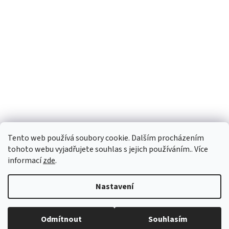
Tento web používá soubory cookie. Dalším procházením
tohoto webu vyjadřujete souhlas s jejich používáním.. Více
informací
zde
.
Vytvořil Shoptet
Nastavení
Copyright 2026
vypocetnitechnika.eu
. Všechna práva vyhrazena.
Odmítnout
Souhlasím
Upravit nastavení cookies