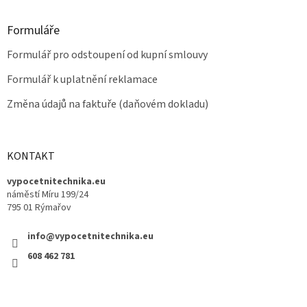
Formuláře
Formulář pro odstoupení od kupní smlouvy
Formulář k uplatnění reklamace
Změna údajů na faktuře (daňovém dokladu)
KONTAKT
vypocetnitechnika.eu
náměstí Míru 199/24
795 01 Rýmařov
info@vypocetnitechnika.eu
608 462 781