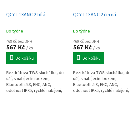
QCY T13ANC 2 bílá
QCY T13ANC 2 černá
Do týdne
Do týdne
469 Kč bez DPH
469 Kč bez DPH
567 Kč
567 Kč
/ ks
/ ks
Do košíku
Do košíku
Bezdrátová TWS sluchátka, do
Bezdrátová TWS sluchátka, do
uší, s nabíjecím boxem,
uší, s nabíjecím boxem,
Bluetooth 5.3, ENC, ANC,
Bluetooth 5.3, ENC, ANC,
odolnost IPX5, rychlé nabíjení,
odolnost IPX5, rychlé nabíjení,
výdrž baterie až 30 h, bílá
výdrž baterie až 30 h, černá