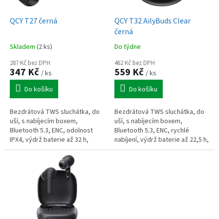
u
o
k
d
t
QCY T27 černá
QCY T32 AilyBuds Clear
u
ů
černá
k
Skladem
(2 ks)
Do týdne
t
ů
287 Kč bez DPH
462 Kč bez DPH
347 Kč
559 Kč
/ ks
/ ks
Do košíku
Do košíku
Bezdrátová TWS sluchátka, do
Bezdrátová TWS sluchátka, do
uší, s nabíjecím boxem,
uší, s nabíjecím boxem,
Bluetooth 5.3, ENC, odolnost
Bluetooth 5.3, ENC, rychlé
IPX4, výdrž baterie až 32 h,
nabíjení, výdrž baterie až 22,5 h,
černá
černá