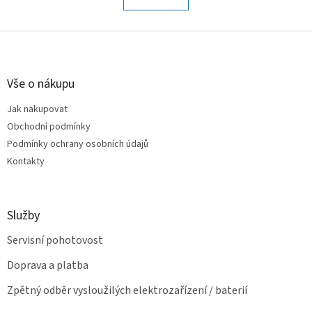
á
k
o
d
v
Z
a
á
c
á
n
í
p
í
p
a
Vše o nákupu
r
t
v
Jak nakupovat
í
k
Obchodní podmínky
y
v
Podmínky ochrany osobních údajů
ý
Kontakty
p
i
s
u
Služby
Servisní pohotovost
Doprava a platba
Zpětný odběr vysloužilých elektrozařízení / baterií