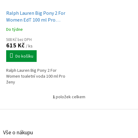
u
o
k
d
t
Ralph Lauren Big Pony 2 For
u
ů
Women EdT 100 ml Pro
k
ženy
Do týdne
t
ů
508 Kč bez DPH
615 Kč
/ ks
Do košíku
Ralph Lauren Big Pony 2 For
Women toaletní voda 100 ml Pro
ženy
1
položek celkem
O
v
l
Z
á
á
d
p
a
a
Vše o nákupu
c