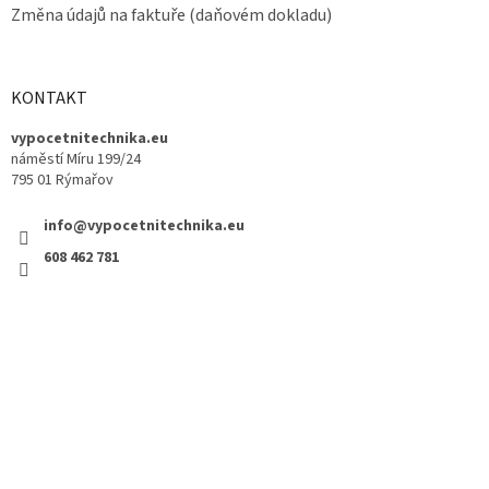
Změna údajů na faktuře (daňovém dokladu)
KONTAKT
vypocetnitechnika.eu
náměstí Míru 199/24
795 01 Rýmařov
info@vypocetnitechnika.eu
608 462 781