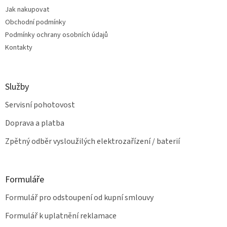
t
í
Jak nakupovat
í
p
Obchodní podmínky
r
v
Podmínky ochrany osobních údajů
k
Kontakty
y
v
ý
p
Služby
i
s
Servisní pohotovost
u
Doprava a platba
Zpětný odběr vysloužilých elektrozařízení / baterií
Formuláře
Formulář pro odstoupení od kupní smlouvy
Formulář k uplatnění reklamace