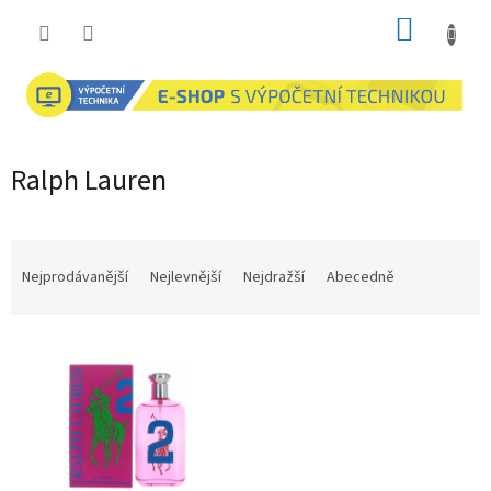
Přejít
NÁKUP
na
obsah
KOŠÍK
Ralph Lauren
Ř
a
Nejprodávanější
Nejlevnější
Nejdražší
Abecedně
z
e
V
n
ý
í
p
p
i
r
s
o
p
d
r