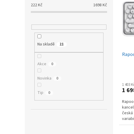
p
p
a
222
Kč
1698
Kč
i
r
n
s
o
e
p
d
l
r
u
o
k
d
t
Na skladě
21
u
ů
Rapoo
k
t
Akce
0
ů
Novinka
0
1 403 
1 69
Tip
0
Rapoo 
kancel
česká 
variab
akumul