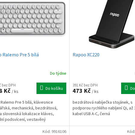
 Ralemo Pre 5 bílá
Rapoo XC220
Do týdne
Kč bez DPH
391 Kč bez DPH
Do košíku
Do
8 Kč
473 Kč
/ ks
/ ks
Ralemo Pre 5 bílá, klávesnice
bezdrátová nabíječka stojánek, s
ářská, mechanická, bezdrátová,
podporou rychlého nabíjení Qi, až
a slovenská lokalizace kláves,
kabel USB A-C, černá
ilní podsvícení, vestavěný
átor, multimode přepínání...
Kód:
9916106
Kód