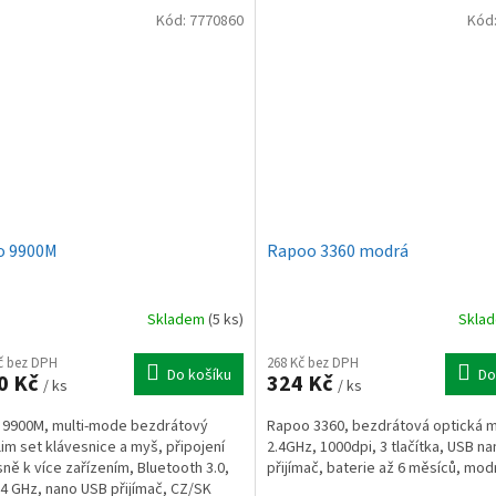
Kód:
7770860
Kód
o 9900M
Rapoo 3360 modrá
Skladem
(5 ks)
Skla
Kč bez DPH
268 Kč bez DPH
Do košíku
Do
0 Kč
324 Kč
/ ks
/ ks
 9900M, multi-mode bezdrátový
Rapoo 3360, bezdrátová optická 
slim set klávesnice a myš, připojení
2.4GHz, 1000dpi, 3 tlačítka, USB n
ně k více zařízením, Bluetooth 3.0,
přijímač, baterie až 6 měsíců, mod
2.4 GHz, nano USB přijímač, CZ/SK