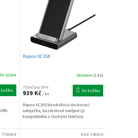
Rapoo XC350
Do týdne
Skladem
(1 ks)
776 Kč bez DPH
 košíku
Do košíku
939 Kč
/ ks
Rapoo XC350 bezdrátová dockovací
 10W,
nabíječka, bezdrátové nabíjení Qi:
kompatibilita s chytrými telefony
:
7709418
Kód:
148024