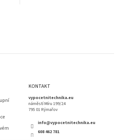
KONTAKT
vypocetnitechnika.eu
upní
náměstí Míru 199/24
795 01 Rýmařov
ace
info@vypocetnitechnika.eu
ovém
608 462 781