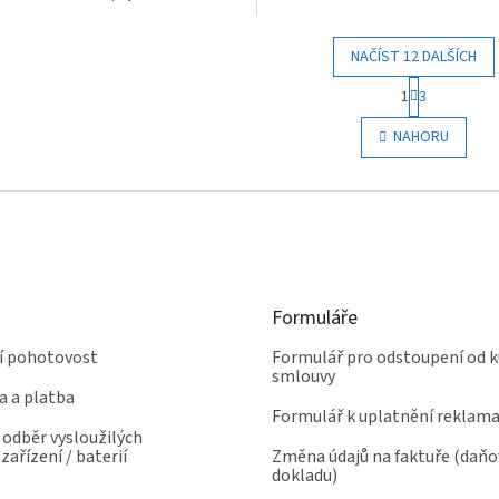
NAČÍST 12 DALŠÍCH
S
1
3
t
O
r
v
NAHORU
á
l
n
á
k
d
o
a
v
c
á
í
n
p
í
r
Formuláře
v
k
ní pohotovost
Formulář pro odstoupení od k
y
smlouvy
v
a a platba
ý
Formulář k uplatnění reklam
p
odběr vysloužilých
i
zařízení / baterií
Změna údajů na faktuře (daň
s
dokladu)
u