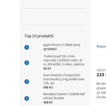
Top 10 produktů
Apple iPhone 17 256GB černá
Rapoo
22 524 Kč
Toaletní papír XXL 4 role -
odpovídá 12 běžným rolím, 55
m, 500 útržků, 2 vrstvy, celulóza
83 Kč
184 Kč
223
Firex Firexball-1 Protipožární
hasicí koule (1,3 kg prášek Furex
770), 1ks
Bezdrá
543 Kč
přepín
až 1000
Nenabíjecí baterie C LS26500 Saft
životn
Lithium 1ks Bulk
428 Kč