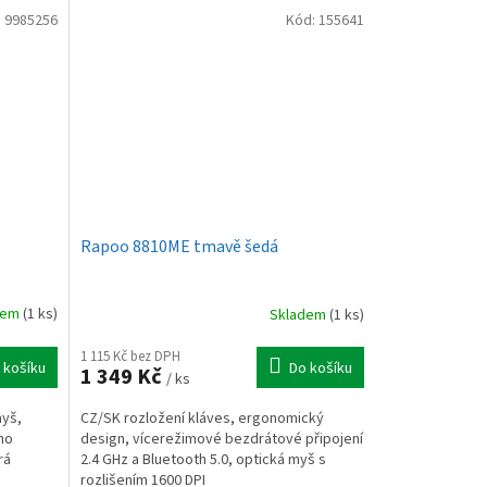
:
9985256
Kód:
155641
Rapoo 8810ME tmavě šedá
dem
(1 ks)
Skladem
(1 ks)
1 115 Kč bez DPH
 košíku
Do košíku
1 349 Kč
/ ks
myš,
CZ/SK rozložení kláves, ergonomický
ano
design, vícerežimové bezdrátové připojení
rá
2.4 GHz a Bluetooth 5.0, optická myš s
rozlišením 1600 DPI