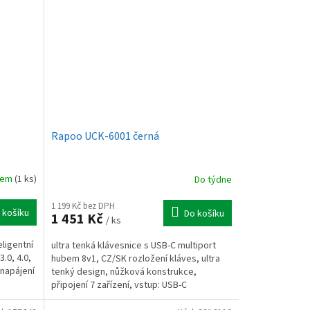
Rapoo UCK-6001 černá
dem
(1 ks)
Do týdne
1 199 Kč bez DPH
 košíku
Do košíku
1 451 Kč
/ ks
ligentní
ultra tenká klávesnice s USB-C multiport
.0, 4.0,
hubem 8v1, CZ/SK rozložení kláves, ultra
 napájení
tenký design, nůžková konstrukce,
připojení 7 zařízení, vstup: USB-C