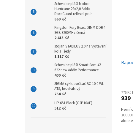
Schwalbe plášť Motion
Hurricane 29x2,0 Addix
RaceGuard reflexní pruh
660 Kč
Kingston Fury Beast DIMM DDR4
8GB 3200MHz černá
2 413 Kč
stojan STABILUS 2.0 na vystavení
kola, šedý
1 117 Kč
Rapoo
Schwalbe plášť Smart Sam 47-
622 new Addix Performance
400 Kč
SIGMA cyklopočítač BC 10.0 WL
ATS, bezdrátový
776 Kč
754 Kč
939
HP 651 Black (C2P10AE)
512 Kč
Herní 
30000 
akcele