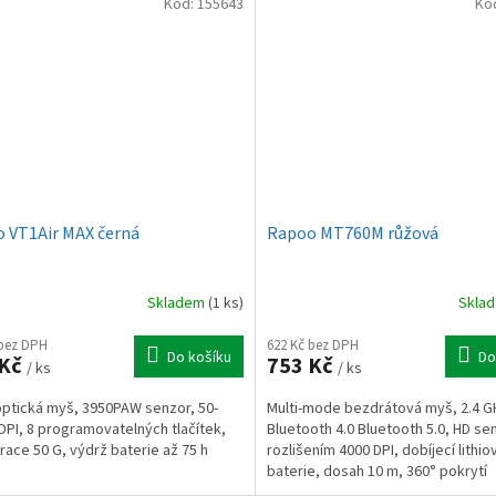
Kód:
155643
Kó
 VT1Air MAX černá
Rapoo MT760M růžová
Skladem
(1 ks)
Skla
 bez DPH
622 Kč bez DPH
Do košíku
Do
 Kč
753 Kč
/ ks
/ ks
optická myš, 3950PAW senzor, 50-
Multi-mode bezdrátová myš, 2.4 G
DPI, 8 programovatelných tlačítek,
Bluetooth 4.0 Bluetooth 5.0, HD se
race 50 G, výdrž baterie až 75 h
rozlišením 4000 DPI, dobíjecí lithio
baterie, dosah 10 m, 360° pokrytí