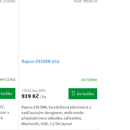
d:
155642
Kód:
9916110
Rapoo E9100M bílá
dem
(2 ks)
Do týdne
776 Kč bez DPH
 košíku
Do košíku
939 Kč
/ ks
HZ,
Rapoo E9100M, bezdrátová klávesnice s
nzor s
nadčasovým designem, multi-mode -
vá
přepínání mezi několika zařízeními,
Bluetooth, USB, CZ/SK layout