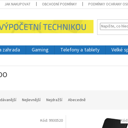
JAK NAKUPOVAT
OBCHODNÍ PODMÍNKY
PODMÍNKY OCHRANY OS
 a zahrada
Gaming
Telefony a tablety
Velké s
OO
dávanější
Nejlevnější
Nejdražší
Abecedně
Kód:
9930520
Kód