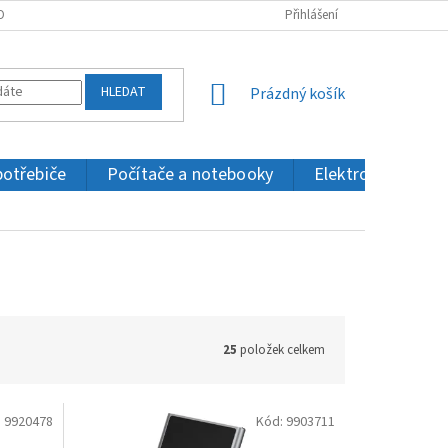
OBNÍCH ÚDAJŮ
KONTAKTY
Přihlášení
HLEDAT
NÁKUPNÍ
Prázdný košík
KOŠÍK
potřebiče
Počítače a notebooky
Elektronika a IT
25
položek celkem
:
9920478
Kód:
9903711