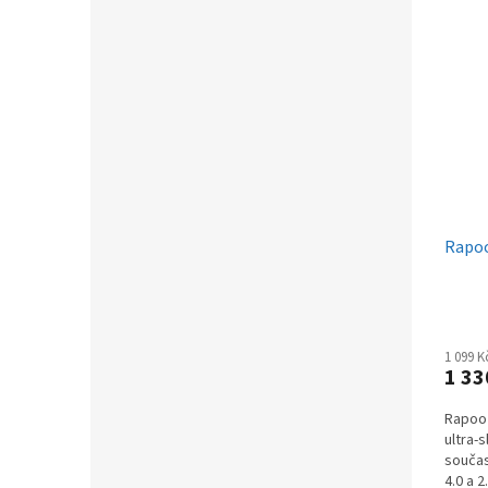
Rapo
1 099 
1 33
Rapoo
ultra-
součas
4.0 a 