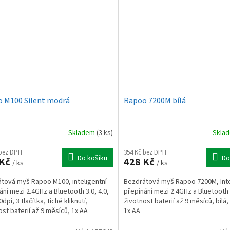
 M100 Silent modrá
Rapoo 7200M bílá
Skladem
(3 ks)
Skla
 bez DPH
354 Kč bez DPH
Do košíku
Do
 Kč
428 Kč
/ ks
/ ks
tová myš Rapoo M100, inteligentní
Bezdrátová myš Rapoo 7200M, Inte
ání mezi 2.4GHz a Bluetooth 3.0, 4.0,
přepínání mezi 2.4GHz a Bluetooth 3
dpi, 3 tlačítka, tiché kliknutí,
životnost baterií až 9 měsíců, bílá,
ost baterií až 9 měsíců, 1x AA
1x AA