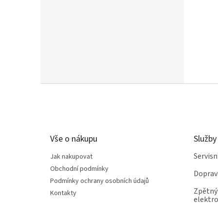
Z
á
p
a
t
Vše o nákupu
Služby
í
Servis
Jak nakupovat
Obchodní podmínky
Doprav
Podmínky ochrany osobních údajů
Zpětný 
Kontakty
elektro