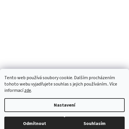
Tento web používá soubory cookie. Dalším procházením
tohoto webu vyjadřujete souhlas s jejich používáním.. Více
informací
zde
.
Vytvořil Shoptet
Nastavení
Copyright 2026
vypocetnitechnika.eu
. Všechna práva vyhrazena.
Odmítnout
Souhlasím
Upravit nastavení cookies