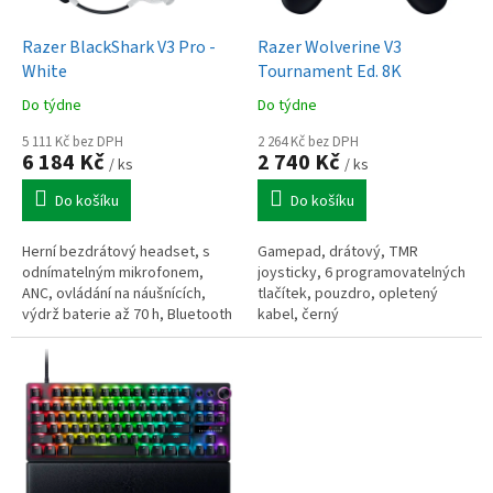
u
o
k
d
t
Razer BlackShark V3 Pro -
Razer Wolverine V3
u
ů
White
Tournament Ed. 8K
k
Do týdne
Do týdne
t
ů
5 111 Kč bez DPH
2 264 Kč bez DPH
6 184 Kč
2 740 Kč
/ ks
/ ks
Do košíku
Do košíku
Herní bezdrátový headset, s
Gamepad, drátový, TMR
odnímatelným mikrofonem,
joysticky, 6 programovatelných
ANC, ovládání na náušnících,
tlačítek, pouzdro, opletený
výdrž baterie až 70 h, Bluetooth
kabel, černý
5.3, USB-A, THX, bílý