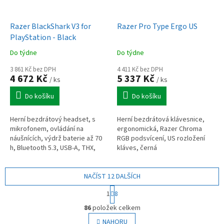
Razer BlackShark V3 for
Razer Pro Type Ergo US
PlayStation - Black
Do týdne
Do týdne
3 861 Kč bez DPH
4 411 Kč bez DPH
4 672 Kč
5 337 Kč
/ ks
/ ks
Do košíku
Do košíku
Herní bezdrátový headset, s
Herní bezdrátová klávesnice,
mikrofonem, ovládání na
ergonomická, Razer Chroma
náušnících, výdrž baterie až 70
RGB podsvícení, US rozložení
h, Bluetooth 5.3, USB-A, THX,
kláves, černá
PlayStation licence, černý
NAČÍST 12 DALŠÍCH
S
1
8
t
O
r
86
položek celkem
v
á
l
NAHORU
n