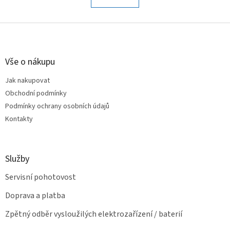
á
k
o
d
v
Z
a
á
c
á
n
í
p
í
p
a
Vše o nákupu
r
t
v
Jak nakupovat
í
k
Obchodní podmínky
y
v
Podmínky ochrany osobních údajů
ý
Kontakty
p
i
s
u
Služby
Servisní pohotovost
Doprava a platba
Zpětný odběr vysloužilých elektrozařízení / baterií