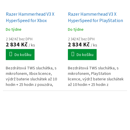
Razer Hammerhead V3 X
Razer Hammerhead V3 X
HyperSpeed for Xbox
HyperSpeed for PlayStation
Do týdne
Do týdne
2 342 Kč bez DPH
2 342 Kč bez DPH
2 834 Kč
2 834 Kč
/ ks
/ ks
Do košíku
Do košíku
Bezdrátová TWS sluchátka, s
Bezdrátová TWS sluchátka, s
mikrofonem, Xbox licence,
mikrofonem, PlayStation
výdrž baterie sluchátek až 10
licence, výdrž baterie sluchátek
hodin + 25 hodin z pouzdra,
až 10 hodin + 25 hodin z
odolnost IPX4, podpora 7.1
pouzdra, odolnost IPX4,
zvuku, LED indikátor,
podpora 7.1 zvuku, LED
frekvenční...
indikátor,...