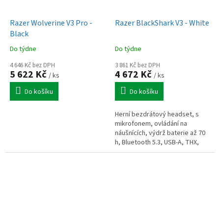
Razer Wolverine V3 Pro -
Razer BlackShark V3 - White
Black
Do týdne
Do týdne
4 646 Kč bez DPH
3 861 Kč bez DPH
5 622 Kč
4 672 Kč
/ ks
/ ks
Do košíku
Do košíku
Herní bezdrátový headset, s
mikrofonem, ovládání na
náušnících, výdrž baterie až 70
h, Bluetooth 5.3, USB-A, THX,
bílý