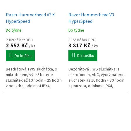
Razer Hammerhead V3 X
Razer Hammerhead V3
HyperSpeed
HyperSpeed
Do týdne
Do týdne
2 109 Kč bez DPH
3 155 Kč bez DPH
2 552 Kč
3 817 Kč
/ ks
/ ks
Do košíku
Do košíku
Bezdrátová TWS sluchátka, s
Bezdrátová TWS sluchátka, s
mikrofonem, výdrž baterie
mikrofonem, ANC, výdrž baterie
sluchátek až 10 hodin + 25 hodin
sluchátek až 10 hodin + 30 hodin
z pouzdra, odolnost IPX4,
z pouzdra, odolnost IPX4,
podpora 7.1 zvuku, LED
podpora 7.1 zvuku, frekvenční
indikátor, frekvenční rozsah 20
rozsah 20 Hz – 20 kHz,...
Hz – 20...