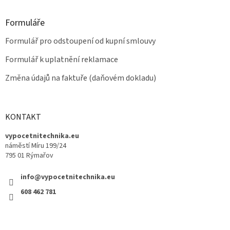
Formuláře
Formulář pro odstoupení od kupní smlouvy
Formulář k uplatnění reklamace
Změna údajů na faktuře (daňovém dokladu)
KONTAKT
vypocetnitechnika.eu
náměstí Míru 199/24
795 01 Rýmařov
info@vypocetnitechnika.eu
608 462 781