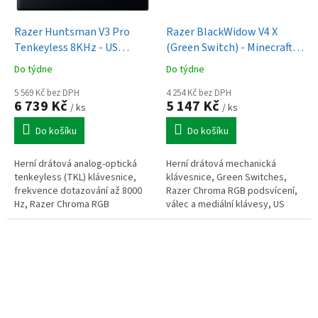
Razer Huntsman V3 Pro
Razer BlackWidow V4 X
Tenkeyless 8KHz - US
(Green Switch) - Minecraft
Layout
Ed. - US Layout
Do týdne
Do týdne
5 569 Kč bez DPH
4 254 Kč bez DPH
6 739 Kč
5 147 Kč
/ ks
/ ks
Do košíku
Do košíku
Herní drátová analog-optická
Herní drátová mechanická
tenkeyless (TKL) klávesnice,
klávesnice, Green Switches,
frekvence dotazování až 8000
Razer Chroma RGB podsvícení,
Hz, Razer Chroma RGB
válec a mediální klávesy, US
podsvícení, mediální klávesy,
rozložení kláves, zelená s
US rozložení kláves, černá
motivem Minecraft