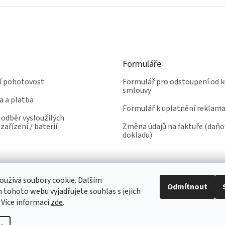
Formuláře
ní pohotovost
Formulář pro odstoupení od k
smlouvy
a a platba
Formulář k uplatnění reklam
odběr vysloužilých
zařízení / baterií
Změna údajů na faktuře (daň
dokladu)
užívá soubory cookie. Dalším
Odmítnout
tohoto webu vyjadřujete souhlas s jejich
 Více informací
zde
.