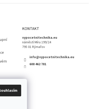
KONTAKT
vypocetnitechnika.eu
upní
náměstí Míru 199/24
795 01 Rýmařov
ace
info@vypocetnitechnika.eu
ovém
608 462 781
Souhlasím