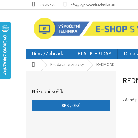
Přejít
608 462 781
info@vypocetnitechnika.eu
na
obsah
Dílna/Zahrada
BLACK FRIDAY
Dílna
Domů
Prodávané značky
REDMOND
P
RED
o
s
Nákupní košík
t
r
Žádné p
0
KS /
0 KČ
a
n
n
í
p