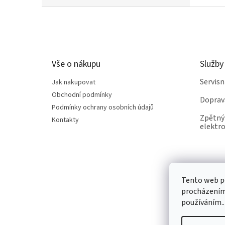
Z
á
p
a
t
Vše o nákupu
Služby
í
Servis
Jak nakupovat
Obchodní podmínky
Doprav
Podmínky ochrany osobních údajů
Zpětný 
Kontakty
elektro
Tento web po
procházením 
používáním..