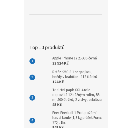
a
n
e
l
Top 10 produktů
Apple iPhone 17 256GB černá
22 524 Kč
Řetěz KMC S-1 se spojkou,
hnědý v krabičce - 112 článků
124 Kč
Toaletní papír XXL 4 role -
odpovídá 12 běžným rolím, 55
m, 500 útržků, 2 vrstvy, celulóza
85 Kč
Firex Firexball-1 Protipožární
hasicí koule (1,3 kg prášek Furex
770), 1ks
545 Kč