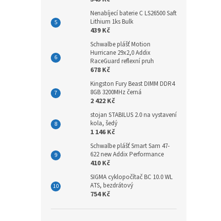
Nenabíjecí baterie C LS26500 Saft
Lithium 1ks Bulk
439 Kč
Schwalbe plášť Motion
Hurricane 29x2,0 Addix
RaceGuard reflexní pruh
678 Kč
Kingston Fury Beast DIMM DDR4
8GB 3200MHz černá
2 422 Kč
stojan STABILUS 2.0 na vystavení
kola, šedý
1 146 Kč
Schwalbe plášť Smart Sam 47-
622 new Addix Performance
410 Kč
SIGMA cyklopočítač BC 10.0 WL
ATS, bezdrátový
754 Kč