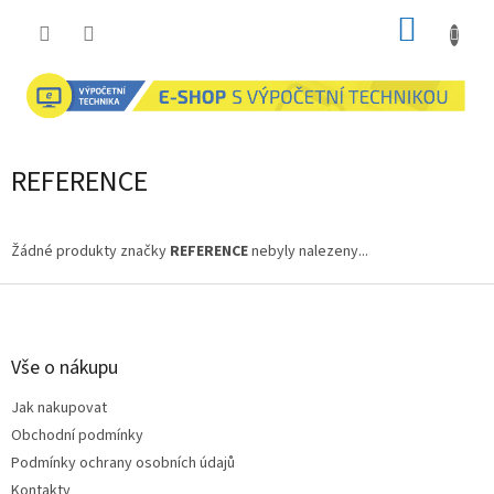
Přejít
NÁKUP
na
obsah
KOŠÍK
REFERENCE
Žádné produkty značky
REFERENCE
nebyly nalezeny...
Z
á
p
a
Vše o nákupu
t
Jak nakupovat
í
Obchodní podmínky
Podmínky ochrany osobních údajů
Kontakty