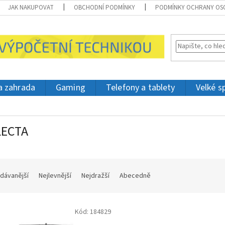
JAK NAKUPOVAT
OBCHODNÍ PODMÍNKY
PODMÍNKY OCHRANY OS
 a zahrada
Gaming
Telefony a tablety
Velké s
LECTA
dávanější
Nejlevnější
Nejdražší
Abecedně
Kód:
184829