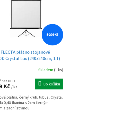
5 202 Kč
FLECTA plátno stojanové
D Crystal Lux (240x240cm, 1:1)
Skladem
(1 ks)
Kč bez DPH
Do košíku
9 Kč
/ ks
ová plátna, černý kruh. tubus, Crystal
bílá 0,40 tkanina s 2cm černým
m a zadní stranou
O
v