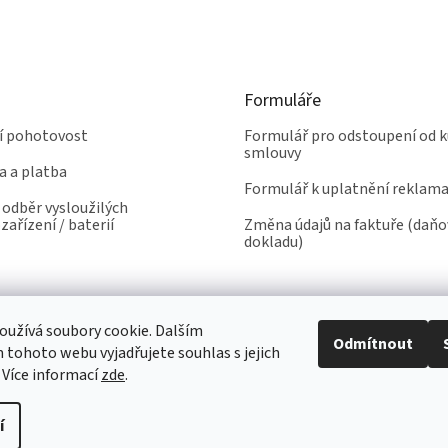
Formuláře
ní pohotovost
Formulář pro odstoupení od k
smlouvy
a a platba
Formulář k uplatnění reklam
odběr vysloužilých
zařízení / baterií
Změna údajů na faktuře (daň
dokladu)
užívá soubory cookie. Dalším
Odmítnout
tohoto webu vyjadřujete souhlas s jejich
 Více informací
zde
.
í
yhrazena.
Upravit nastavení cookies