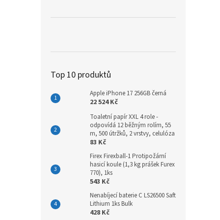
Top 10 produktů
Apple iPhone 17 256GB černá
22 524 Kč
Toaletní papír XXL 4 role -
odpovídá 12 běžným rolím, 55
m, 500 útržků, 2 vrstvy, celulóza
83 Kč
Firex Firexball-1 Protipožární
hasicí koule (1,3 kg prášek Furex
770), 1ks
543 Kč
Nenabíjecí baterie C LS26500 Saft
Lithium 1ks Bulk
428 Kč