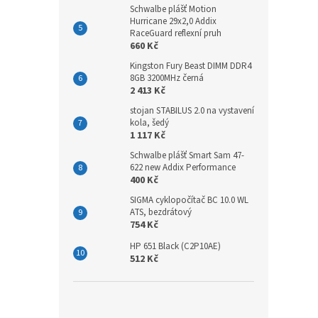
Schwalbe plášť Motion
Hurricane 29x2,0 Addix
RaceGuard reflexní pruh
660 Kč
Kingston Fury Beast DIMM DDR4
8GB 3200MHz černá
2 413 Kč
stojan STABILUS 2.0 na vystavení
kola, šedý
1 117 Kč
Schwalbe plášť Smart Sam 47-
622 new Addix Performance
400 Kč
SIGMA cyklopočítač BC 10.0 WL
ATS, bezdrátový
754 Kč
HP 651 Black (C2P10AE)
512 Kč