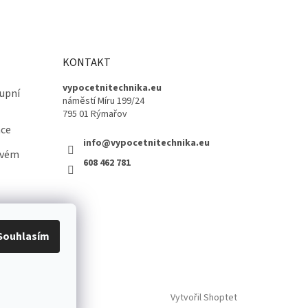
KONTAKT
vypocetnitechnika.eu
upní
náměstí Míru 199/24
795 01 Rýmařov
ace
info@vypocetnitechnika.eu
ovém
608 462 781
Souhlasím
Vytvořil Shoptet