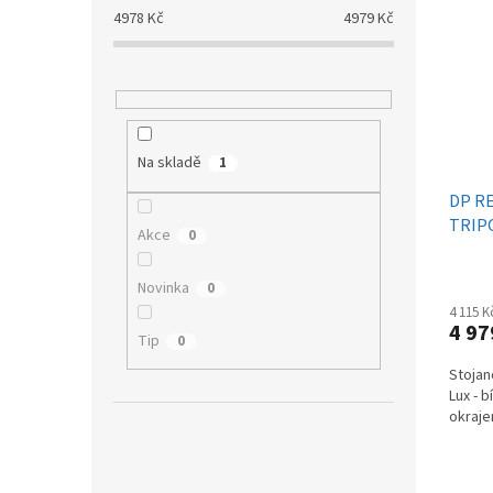
p
p
a
4978
Kč
4979
Kč
i
r
n
s
o
e
p
d
l
r
u
o
k
d
t
Na skladě
1
u
ů
k
DP RE
t
TRIPO
Akce
0
ů
Novinka
0
4 115 
4 97
Tip
0
Stojan
Lux - 
okraje