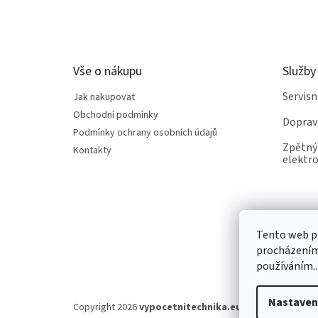
á
p
a
t
Vše o nákupu
Služby
í
Servis
Jak nakupovat
Obchodní podmínky
Doprav
Podmínky ochrany osobních údajů
Zpětný 
Kontakty
elektro
Tento web po
procházením 
používáním..
Nastaven
Copyright 2026
vypocetnitechnika.eu
. Všechna práva v