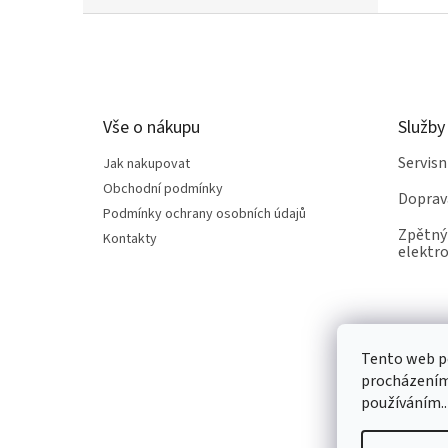
Z
á
p
a
t
Vše o nákupu
Služby
í
Servis
Jak nakupovat
Obchodní podmínky
Doprav
Podmínky ochrany osobních údajů
Zpětný 
Kontakty
elektro
Tento web po
procházením 
používáním..