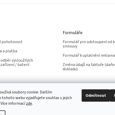
Formuláře
ní pohotovost
Formulář pro odstoupení od k
smlouvy
a a platba
Formulář k uplatnění reklam
odběr vysloužilých
zařízení / baterií
Změna údajů na faktuře (daň
dokladu)
užívá soubory cookie. Dalším
Odmítnout
tohoto webu vyjadřujete souhlas s jejich
 Více informací
zde
.