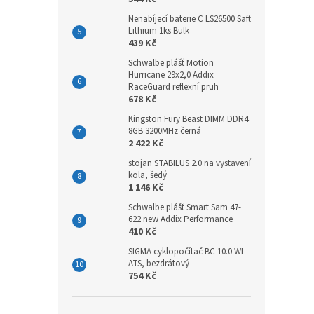
Nenabíjecí baterie C LS26500 Saft
Lithium 1ks Bulk
439 Kč
Schwalbe plášť Motion
Hurricane 29x2,0 Addix
RaceGuard reflexní pruh
678 Kč
Kingston Fury Beast DIMM DDR4
8GB 3200MHz černá
2 422 Kč
stojan STABILUS 2.0 na vystavení
kola, šedý
1 146 Kč
Schwalbe plášť Smart Sam 47-
622 new Addix Performance
410 Kč
SIGMA cyklopočítač BC 10.0 WL
ATS, bezdrátový
754 Kč