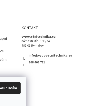
KONTAKT
vypocetnitechnika.eu
upní
náměstí Míru 199/24
795 01 Rýmařov
ace
info@vypocetnitechnika.eu
ovém
608 462 781
Souhlasím