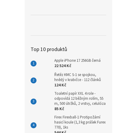
a
n
e
l
Top 10 produktů
Apple iPhone 17 256GB černá
22 524 Kč
Řetěz KMC S-1 se spojkou,
hnědý v krabičce - 112 článků
124 Kč
Toaletní papír XXL 4 role -
odpovídá 12 běžným rolím, 55
m, 500 útržků, 2 vrstvy, celulóza
85 Kč
Firex Firexball-1 Protipožární
hasicí koule (1,3 kg prášek Furex
770), 1ks
544 Kč