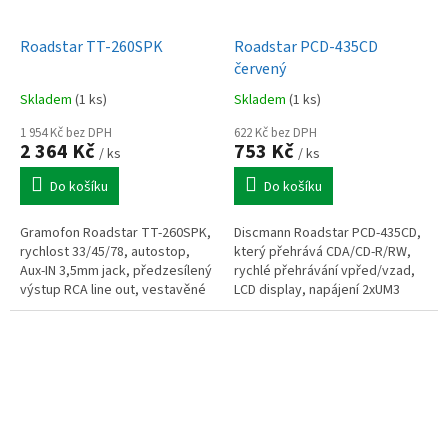
Roadstar TT-260SPK
Roadstar PCD-435CD
červený
Skladem
(1 ks)
Skladem
(1 ks)
1 954 Kč bez DPH
622 Kč bez DPH
2 364 Kč
753 Kč
/ ks
/ ks
Do košíku
Do košíku
Gramofon Roadstar TT-260SPK,
Discmann Roadstar PCD-435CD,
rychlost 33/45/78, autostop,
který přehrává CDA/CD-R/RW,
Aux-IN 3,5mm jack, předzesílený
rychlé přehrávání vpřed/vzad,
výstup RCA line out, vestavěné
LCD display, napájení 2xUM3
repro 2x 1,5W RMS, rozměr
(AA), váha 175g, červený
310x390x115 mm