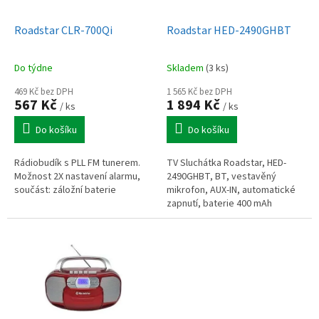
u
o
k
d
t
Roadstar CLR-700Qi
Roadstar HED-2490GHBT
u
ů
k
Do týdne
Skladem
(3 ks)
t
ů
469 Kč bez DPH
1 565 Kč bez DPH
567 Kč
1 894 Kč
/ ks
/ ks
Do košíku
Do košíku
Rádiobudík s PLL FM tunerem.
TV Sluchátka Roadstar, HED-
Možnost 2X nastavení alarmu,
2490GHBT, BT, vestavěný
součást: záložní baterie
mikrofon, AUX-IN, automatické
zapnutí, baterie 400 mAh