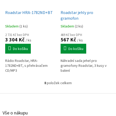
Roadstar HRA-1782ND+BT
Roadstar jehly pro
gramofon
Skladem
(1 ks)
Skladem
(2 ks)
2 731 Kč bez DPH
469 Kč bez DPH
3 304 Kč
567 Kč
/ ks
/ ks
Do košíku
Do košíku
Rádio Roadstar, HRA-
Náhradní sada jehel pro
1782ND+BT, s přehrávačem
gramofony Roadstar, 3 kusy v
CD/MP3
balení
8
položek celkem
O
v
l
Z
á
á
d
p
a
a
Vše o nákupu
c