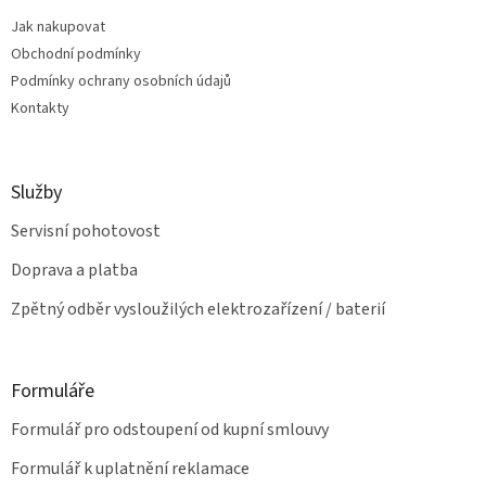
t
í
Jak nakupovat
í
p
Obchodní podmínky
r
v
Podmínky ochrany osobních údajů
k
Kontakty
y
v
ý
p
Služby
i
s
Servisní pohotovost
u
Doprava a platba
Zpětný odběr vysloužilých elektrozařízení / baterií
Formuláře
Formulář pro odstoupení od kupní smlouvy
Formulář k uplatnění reklamace