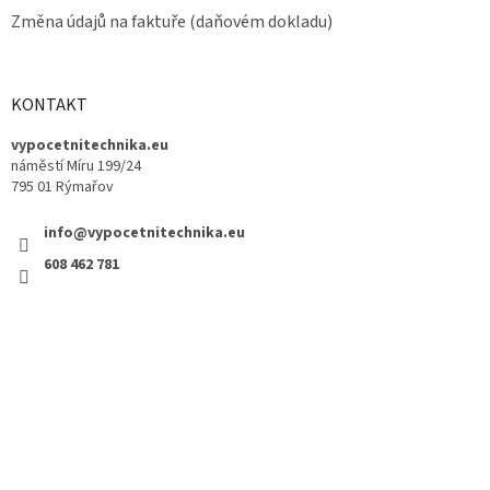
Změna údajů na faktuře (daňovém dokladu)
KONTAKT
vypocetnitechnika.eu
náměstí Míru 199/24
795 01 Rýmařov
info@vypocetnitechnika.eu
608 462 781