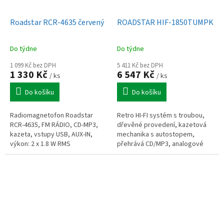
Roadstar RCR-4635 červený
ROADSTAR HIF-1850TUMPK
Do týdne
Do týdne
1 099 Kč bez DPH
5 411 Kč bez DPH
1 330 Kč
6 547 Kč
/ ks
/ ks
Do košíku
Do košíku
Radiomagnetofon Roadstar
Retro HI-FI systém s troubou,
RCR-4635, FM RÁDIO, CD-MP3,
dřevěné provedení, kazetová
kazeta, vstupy USB, AUX-IN,
mechanika s autostopem,
výkon: 2 x 1.8 W RMS
přehrává CD/MP3, analogové
AM/FM rádio. Encoding z kazety,
gramofonu a CD do USB,
gramofon...