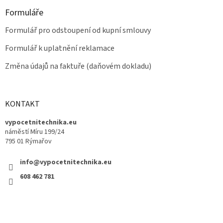
Formuláře
Formulář pro odstoupení od kupní smlouvy
Formulář k uplatnění reklamace
Změna údajů na faktuře (daňovém dokladu)
KONTAKT
vypocetnitechnika.eu
náměstí Míru 199/24
795 01 Rýmařov
info@vypocetnitechnika.eu
608 462 781