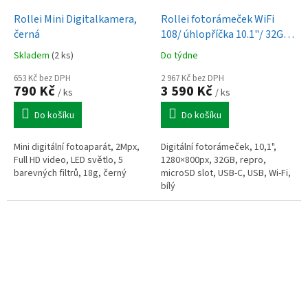
Rollei Mini Digitalkamera,
Rollei fotorámeček WiFi
černá
108/ úhlopříčka 10.1"/ 32GB/
2W/ Frameo APP/ Světlé
Skladem
(2 ks)
Do týdne
dřevo
653 Kč bez DPH
2 967 Kč bez DPH
790 Kč
3 590 Kč
/ ks
/ ks
Do košíku
Do košíku
Mini digitální fotoaparát, 2Mpx,
Digitální fotorámeček, 10,1",
Full HD video, LED světlo, 5
1280×800px, 32GB, repro,
barevných filtrů, 18g, černý
microSD slot, USB-C, USB, Wi-Fi,
bílý