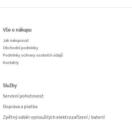
o
d
v
Z
a
á
c
á
n
í
p
í
p
a
Vše o nákupu
r
t
v
Jak nakupovat
í
k
Obchodní podmínky
y
v
Podmínky ochrany osobních údajů
ý
Kontakty
p
i
s
u
Služby
Servisní pohotovost
Doprava a platba
Zpětný odběr vysloužilých elektrozařízení / baterií