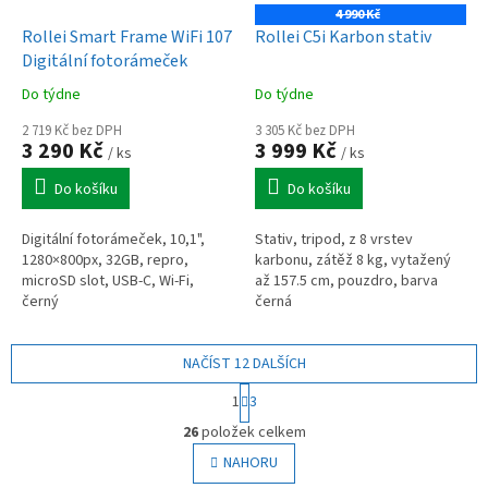
4 990 Kč
Rollei Smart Frame WiFi 107
Rollei C5i Karbon stativ
Digitální fotorámeček
Do týdne
Do týdne
2 719 Kč bez DPH
3 305 Kč bez DPH
3 290 Kč
3 999 Kč
/ ks
/ ks
Do košíku
Do košíku
Digitální fotorámeček, 10,1",
Stativ, tripod, z 8 vrstev
1280×800px, 32GB, repro,
karbonu, zátěž 8 kg, vytažený
microSD slot, USB-C, Wi-Fi,
až 157.5 cm, pouzdro, barva
černý
černá
NAČÍST 12 DALŠÍCH
S
1
3
t
O
r
26
položek celkem
v
á
l
NAHORU
n
á
k