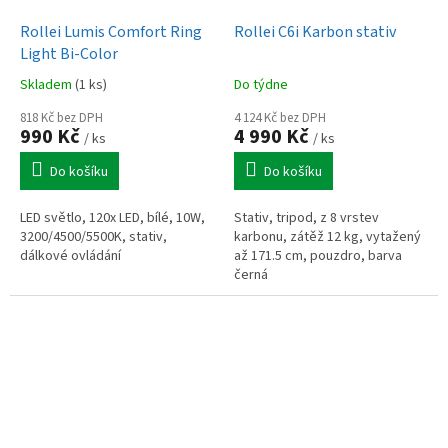
Rollei Lumis Comfort Ring
Rollei C6i Karbon stativ
Light Bi-Color
Skladem
(1 ks)
Do týdne
818 Kč bez DPH
4 124 Kč bez DPH
990 Kč
4 990 Kč
/ ks
/ ks
Do košíku
Do košíku
LED světlo, 120x LED, bílé, 10W,
Stativ, tripod, z 8 vrstev
3200/4500/5500K, stativ,
karbonu, zátěž 12 kg, vytažený
dálkové ovládání
až 171.5 cm, pouzdro, barva
černá