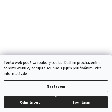
Tento web používá soubory cookie. Dalším procházením
tohoto webu vyjadřujete souhlas s jejich používáním.. Více
informací
zde
.
Vytvořil Shoptet
Nastavení
Copyright 2026
vypocetnitechnika.eu
. Všechna práva vyhrazena.
Odmítnout
Souhlasím
Upravit nastavení cookies