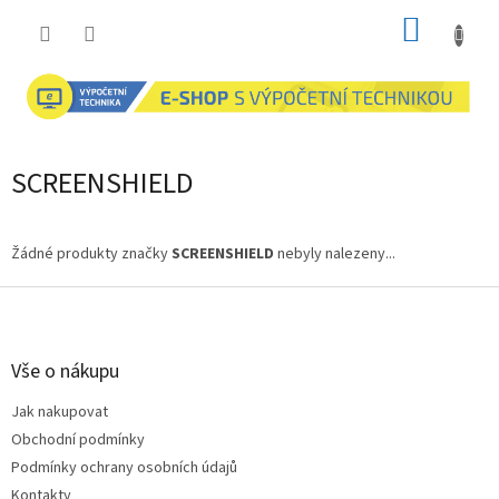
Přejít
NÁKUP
na
obsah
KOŠÍK
SCREENSHIELD
Žádné produkty značky
SCREENSHIELD
nebyly nalezeny...
Z
á
p
a
Vše o nákupu
t
Jak nakupovat
í
Obchodní podmínky
Podmínky ochrany osobních údajů
Kontakty