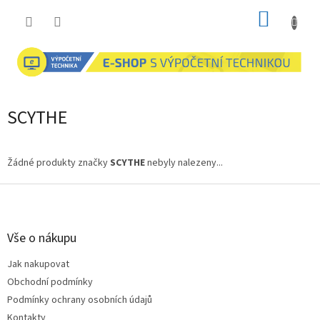
Přejít
NÁKUP
na
obsah
KOŠÍK
SCYTHE
Žádné produkty značky
SCYTHE
nebyly nalezeny...
Z
á
p
a
Vše o nákupu
t
Jak nakupovat
í
Obchodní podmínky
Podmínky ochrany osobních údajů
Kontakty