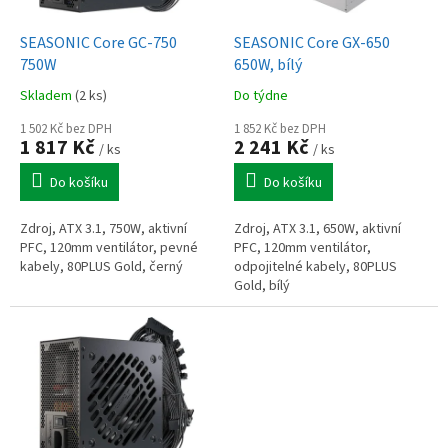
u
o
k
d
t
SEASONIC Core GC-750
SEASONIC Core GX-650
u
ů
750W
650W, bílý
k
Skladem
(2 ks)
Do týdne
t
ů
1 502 Kč bez DPH
1 852 Kč bez DPH
1 817 Kč
2 241 Kč
/ ks
/ ks
Do košíku
Do košíku
Zdroj, ATX 3.1, 750W, aktivní
Zdroj, ATX 3.1, 650W, aktivní
PFC, 120mm ventilátor, pevné
PFC, 120mm ventilátor,
kabely, 80PLUS Gold, černý
odpojitelné kabely, 80PLUS
Gold, bílý