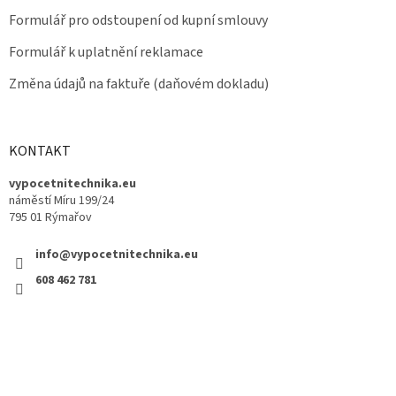
Formulář pro odstoupení od kupní smlouvy
Formulář k uplatnění reklamace
Změna údajů na faktuře (daňovém dokladu)
KONTAKT
vypocetnitechnika.eu
náměstí Míru 199/24
795 01 Rýmařov
info@vypocetnitechnika.eu
608 462 781