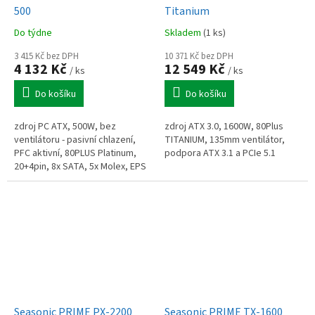
500
Titanium
Do týdne
Skladem
(1 ks)
3 415 Kč bez DPH
10 371 Kč bez DPH
4 132 Kč
12 549 Kč
/ ks
/ ks
Do košíku
Do košíku
zdroj PC ATX, 500W, bez
zdroj ATX 3.0, 1600W, 80Plus
ventilátoru - pasivní chlazení,
TITANIUM, 135mm ventilátor,
PFC aktivní, 80PLUS Platinum,
podpora ATX 3.1 a PCIe 5.1
20+4pin, 8x SATA, 5x Molex, EPS
8-pin (4+4), 2x PCIe 8-pin (6+2),
1x floppy, modulární
Seasonic PRIME PX-2200
Seasonic PRIME TX-1600