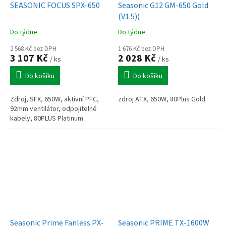
SEASONIC FOCUS SPX-650
Seasonic G12 GM-650 Gold
(V1.5))
Do týdne
Do týdne
2 568 Kč bez DPH
1 676 Kč bez DPH
3 107 Kč
2 028 Kč
/ ks
/ ks
Do košíku
Do košíku
Zdroj, SFX, 650W, aktivní PFC,
zdroj ATX, 650W, 80Plus Gold
92mm ventilátor, odpojitelné
kabely, 80PLUS Platinum
Seasonic Prime Fanless PX-
Seasonic PRIME TX-1600W