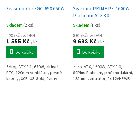
Seasonic Core GC-650 650W
Seasonic PRIME PX-1600W
Platinum ATX 3.0
Skladem
(2 ks)
Skladem
(1 ks)
1 285 Kč bez DPH
8 015 Kč bez DPH
1 555 Kč
9 698 Kč
/ ks
/ ks
Do košíku
Do košíku
Zdroj, ATX 3.1, 650W, aktivní
zdroj ATX, 1600W, ATX 3.0,
PFC, 120mm ventilátor, pevné
80Plus Platinum, plně modulární,
kabely, 80PLUS Gold, černý
135mm ventilátor, 2x 12VHPWR