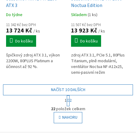
ATX 3
Noctua Edition
Do týdne
Skladem
(1 ks)
11 342 Kč bez DPH
11 507 Kč bez DPH
13 724 Kč
13 923 Kč
/ ks
/ ks
Do košíku
Do košíku
špičkový zdroj ATX 3.1, výkon
zdroj ATX 3.1, PCIe 5.1, 80Plus
2200W, 80PLUS Platinum a
Titanium, plně modulární,
účinnost až 92 %.
ventilátor Noctua NF-A12x25,
semi-pasivní režim
NAČÍST 10 DALŠÍCH
S
1
2
t
O
r
22
položek celkem
v
á
l
NAHORU
n
á
k
o
d
v
Z
a