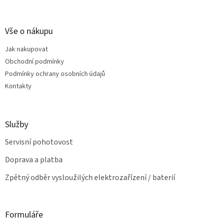
á
c
á
n
í
p
í
p
a
Vše o nákupu
r
t
v
Jak nakupovat
í
k
Obchodní podmínky
y
v
Podmínky ochrany osobních údajů
ý
Kontakty
p
i
s
u
Služby
Servisní pohotovost
Doprava a platba
Zpětný odběr vysloužilých elektrozařízení / baterií
Formuláře