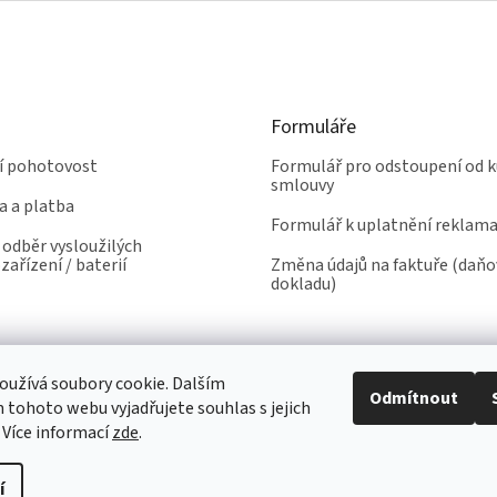
Formuláře
ní pohotovost
Formulář pro odstoupení od k
smlouvy
a a platba
Formulář k uplatnění reklam
odběr vysloužilých
zařízení / baterií
Změna údajů na faktuře (daň
dokladu)
užívá soubory cookie. Dalším
Odmítnout
tohoto webu vyjadřujete souhlas s jejich
 Více informací
zde
.
í