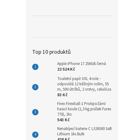
a
n
e
l
Top 10 produktů
Apple iPhone 17 256GB černá
22 524 Kč
Toaletní papír XXL 4 role -
odpovídá 12 běžným rolím, 55
m, 500 útržků, 2 vrstvy, celulóza
83 Kč
Firex Firexball-1 Protipožární
hasicí koule (1,3 kg prášek Furex
770), 1ks
543 Kč
Nenabíjecí baterie C LS26500 Saft
Lithium 1ks Bulk
428 Kč