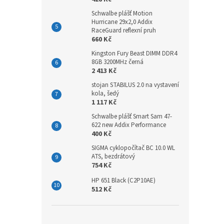
Schwalbe plášť Motion
Hurricane 29x2,0 Addix
RaceGuard reflexní pruh
660 Kč
Kingston Fury Beast DIMM DDR4
8GB 3200MHz černá
2 413 Kč
stojan STABILUS 2.0 na vystavení
kola, šedý
1 117 Kč
Schwalbe plášť Smart Sam 47-
622 new Addix Performance
400 Kč
SIGMA cyklopočítač BC 10.0 WL
ATS, bezdrátový
754 Kč
HP 651 Black (C2P10AE)
512 Kč