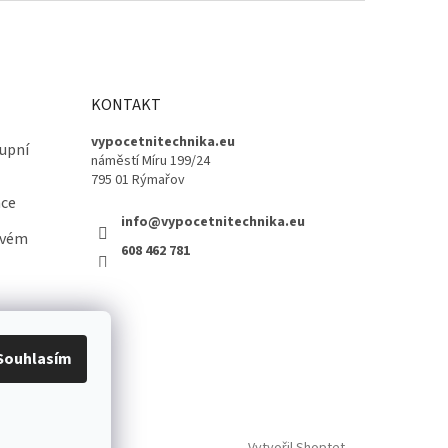
KONTAKT
vypocetnitechnika.eu
upní
náměstí Míru 199/24
795 01 Rýmařov
ace
info@vypocetnitechnika.eu
ovém
608 462 781
Souhlasím