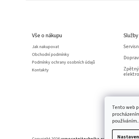
Z
á
p
a
t
Vše o nákupu
Služby
í
Servis
Jak nakupovat
Obchodní podmínky
Doprav
Podmínky ochrany osobních údajů
Zpětný 
Kontakty
elektro
Tento web po
procházením 
používáním..
Nastaven