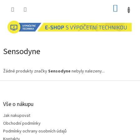
Přejít
NÁKUP
na
obsah
KOŠÍK
Sensodyne
Žádné produkty značky
Sensodyne
nebyly nalezeny...
Z
á
p
a
Vše o nákupu
t
Jak nakupovat
í
Obchodní podmínky
Podmínky ochrany osobních údajů
Kontakty