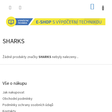
Přejít
NÁKUP
na
obsah
KOŠÍK
SHARKS
Žádné produkty značky
SHARKS
nebyly nalezeny...
Z
á
p
a
Vše o nákupu
t
Jak nakupovat
í
Obchodní podmínky
Podmínky ochrany osobních údajů
Kontakty